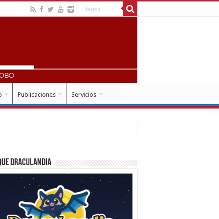
o
Publicaciones
Servicios
que Draculandia