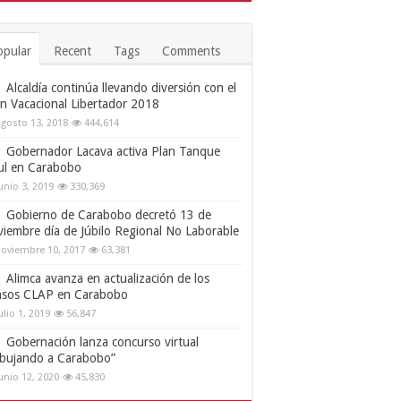
opular
Recent
Tags
Comments
Alcaldía continúa llevando diversión con el
an Vacacional Libertador 2018
gosto 13, 2018
444,614
Gobernador Lacava activa Plan Tanque
ul en Carabobo
unio 3, 2019
330,369
Gobierno de Carabobo decretó 13 de
viembre día de Júbilo Regional No Laborable
oviembre 10, 2017
63,381
Alimca avanza en actualización de los
nsos CLAP en Carabobo
ulio 1, 2019
56,847
Gobernación lanza concurso virtual
ibujando a Carabobo”
unio 12, 2020
45,830