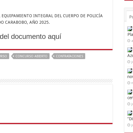
L EQUIPAMIENTO INTEGRAL DEL CUERPO DE POLICÍA
P
DO CARABOBO, AÑO 2025.
Pl
del documento aquí
a
Az
URSO
CONCURSO ABIERTO
CONTRATACIONES
j
no
n
ce
j
“D
j