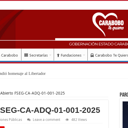
e Carabobo
Secretarías
Fundaciones
Carabobo Te Quier
ndió homenaje al Libertador Simón Bolívar re
 Abierto FSEG-CA-ADQ-01-001-2025
Par
FSEG-CA-ADQ-01-001-2025
iones Públicas
Leave a comment
482 Views