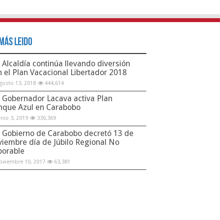
Más Leido
Alcaldía continúa llevando diversión
n el Plan Vacacional Libertador 2018
gosto 13, 2018
444,614
Gobernador Lacava activa Plan
nque Azul en Carabobo
unio 3, 2019
330,369
Gobierno de Carabobo decretó 13 de
viembre día de Júbilo Regional No
borable
oviembre 10, 2017
63,381