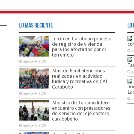
Lo Más Reciente
Lo 
Inició en Carabobo proceso
de registro de vivienda
co
para los afectados por el
a
terremoto
agosto 6, 2026
Ta
Más de 6 mil atenciones
j
realizadas en actividad
lúdica y recreativa en CAI
no
Carabobo
La
agosto 6, 2026
n
Ministra de Turismo lideró
encuentro con prestadores
de servicio del eje costero
carabobeño
agosto 5, 2026