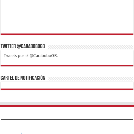
Twitter @CaraboboGB
Tweets por el @CaraboboGB.
1xbet
https://mvbcasino.com/
Betturkey
Betist
Kralbet
Supertotobet
Tipobet
Matadorbet
Mariobet
Cartel de Notificación