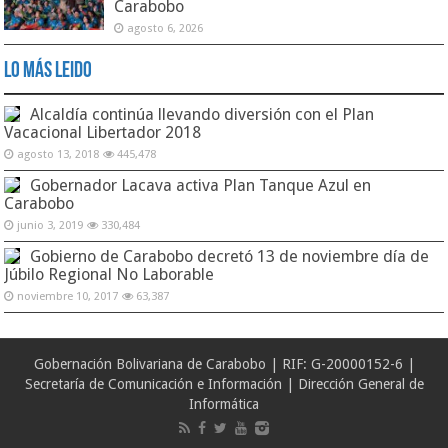
Carabobo
agosto 6, 2026
Lo Más Leido
Alcaldía continúa llevando diversión con el Plan
Vacacional Libertador 2018
agosto 13, 2018
445,478
Gobernador Lacava activa Plan Tanque Azul en
Carabobo
junio 3, 2019
330,484
Gobierno de Carabobo decretó 13 de noviembre día de
Júbilo Regional No Laborable
noviembre 10, 2017
63,387
Gobernación Bolivariana de Carabobo | RIF: G-20000152-6 |
Secretaría de Comunicación e Información | Dirección General de
Informática