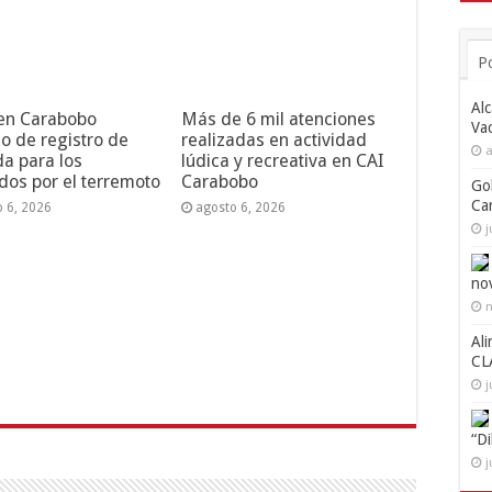
P
Alc
 en Carabobo
Más de 6 mil atenciones
Va
o de registro de
realizadas en actividad
a
da para los
lúdica y recreativa en CAI
dos por el terremoto
Carabobo
Go
Ca
o 6, 2026
agosto 6, 2026
j
no
n
Ali
CL
j
“D
j