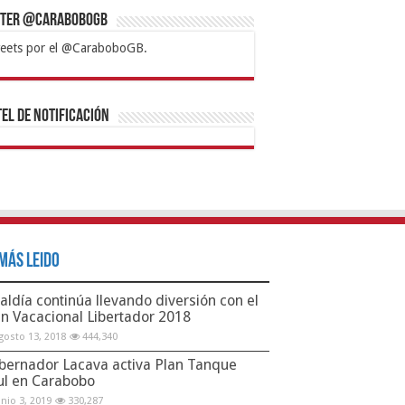
tter @CaraboboGB
eets por el @CaraboboGB.
bet
tps://mvbcasino.com/
Betturkey
Betist
Kralbet
Supertotobet
Tipobet
Matadorbet
Mariobet
Bahis
el de Notificación
Más Leido
aldía continúa llevando diversión con el
an Vacacional Libertador 2018
gosto 13, 2018
444,340
bernador Lacava activa Plan Tanque
ul en Carabobo
unio 3, 2019
330,287