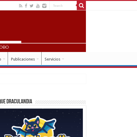
o
Publicaciones
Servicios
que Draculandia