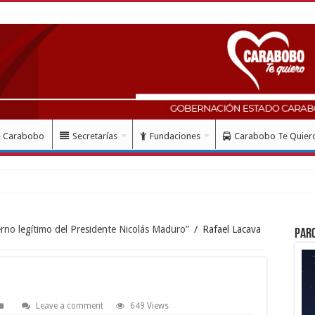
e Carabobo
Secretarías
Fundaciones
Carabobo Te Quier
erno legítimo del Presidente Nicolás Maduro”
/
Rafael Lacava
Par
Leave a comment
649 Views