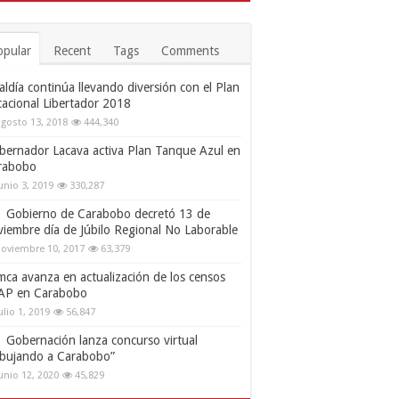
opular
Recent
Tags
Comments
aldía continúa llevando diversión con el Plan
cacional Libertador 2018
gosto 13, 2018
444,340
bernador Lacava activa Plan Tanque Azul en
rabobo
unio 3, 2019
330,287
Gobierno de Carabobo decretó 13 de
viembre día de Júbilo Regional No Laborable
oviembre 10, 2017
63,379
mca avanza en actualización de los censos
AP en Carabobo
ulio 1, 2019
56,847
Gobernación lanza concurso virtual
ibujando a Carabobo”
unio 12, 2020
45,829