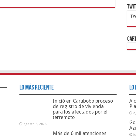
Twi
Tw
1x
ht
Cart
Lo Más Reciente
Lo 
Inició en Carabobo proceso
Alc
de registro de vivienda
Pl
para los afectados por el
a
terremoto
Go
agosto 6, 2026
Az
Más de 6 mil atenciones
j