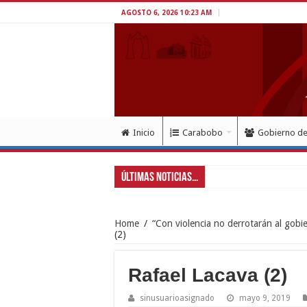
AGOSTO 6, 2026 10:23 AM
Inicio
Carabobo
Gobierno d
Últimas Noticias...
Gob
Home
/
“Con violencia no derrotarán al gobi
(2)
Rafael Lacava (2)
sinusuarioasignado
mayo 9, 2019