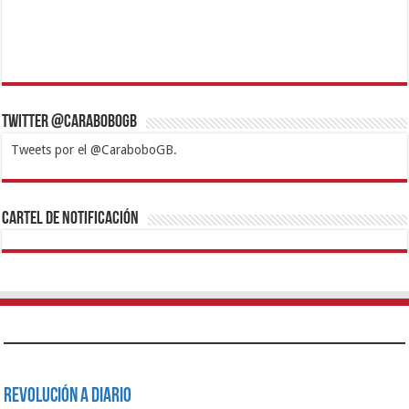
Twitter @CaraboboGB
Tweets por el @CaraboboGB.
1xbet
https://mvbcasino.com/
Betturkey
Betist
Kralbet
Supertotobet
Tipobet
Matadorbet
Mariobet
Cartel de Notificación
Revolución a Diario