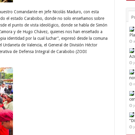
 nuestro Comandante en Jefe Nicolás Maduro, con esta
P
todo el estado Carabobo, donde no solo enseñamos sobre
esde el punto de vista ideológico, donde se habla de Simón
l Zamora y de Hugo Chávez, quienes nos han enseñado a
Pl
opia identidad por la cual luchar”, expresó desde la comuna
a
el Urdaneta de Valencia, el General de División Héctor
rativa de Defensa Integral de Carabobo (ZODI
Az
j
no
n
ce
j
“D
j