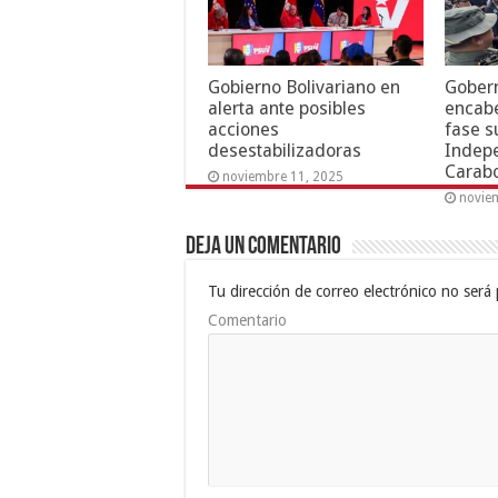
Gobierno Bolivariano en
Gober
alerta ante posibles
encabe
acciones
fase s
desestabilizadoras
Indep
Carab
noviembre 11, 2025
novie
Deja un comentario
Tu dirección de correo electrónico no será 
Comentario