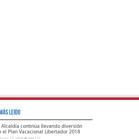
Más Leido
Alcaldía continúa llevando diversión
n el Plan Vacacional Libertador 2018
gosto 13, 2018
444,177