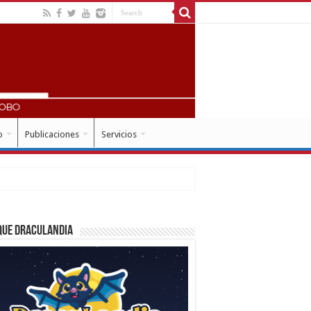
o
Publicaciones
Servicios
que Draculandia