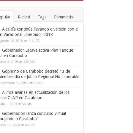
opular
Recent
Tags
Comments
Alcaldía continúa llevando diversión con el
an Vacacional Libertador 2018
gosto 13, 2018
444,177
Gobernador Lacava activa Plan Tanque
ul en Carabobo
unio 3, 2019
330,253
Gobierno de Carabobo decretó 13 de
viembre día de Júbilo Regional No Laborable
oviembre 10, 2017
63,379
Alimca avanza en actualización de los
nsos CLAP en Carabobo
ulio 1, 2019
56,845
Gobernación lanza concurso virtual
ibujando a Carabobo”
unio 12, 2020
45,827