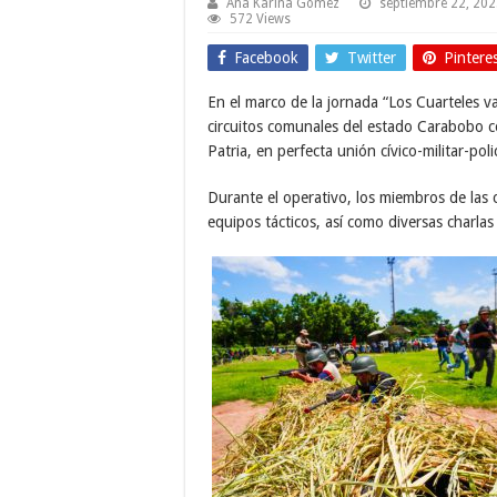
Ana Karina Gomez
septiembre 22, 20
572 Views
Facebook
Twitter
Pintere
En el marco de la jornada “Los Cuarteles v
circuitos comunales del estado Carabobo co
Patria, en perfecta unión cívico-militar-polic
Durante el operativo, los miembros de las c
equipos tácticos, así como diversas charlas 