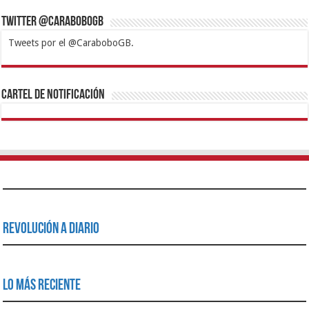
Twitter @CaraboboGB
Tweets por el @CaraboboGB.
1xbet
https://mvbcasino.com/
Betturkey
Betist
Kralbet
Supertotobet
Tipobet
Matadorbet
Mariobet
Cartel de Notificación
Revolución a Diario
Lo Más Reciente