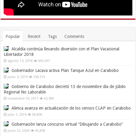
Popular
Recent
Tags
Comments
Alcaldía continúa llevando diversión con el Plan Vacacional
Libertador 2018
agosto 13, 2018
445,597
Gobernador Lacava activa Plan Tanque Azul en Carabobo
junio 3, 2019
330,519
Gobierno de Carabobo decretó 13 de noviembre día de Júbilo
Regional No Laborable
noviembre 10, 2017
63,389
Alimca avanza en actualización de los censos CLAP en Carabobo
julio 1, 2019
56,858
Gobernación lanza concurso virtual “Dibujando a Carabobo”
junio 12, 2020
45,838