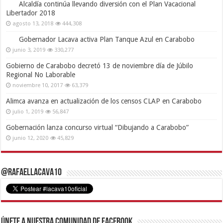
Alcaldía continúa llevando diversión con el Plan Vacacional
Libertador 2018
agosto 13, 2018
444,308
Gobernador Lacava activa Plan Tanque Azul en Carabobo
junio 3, 2019
330,277
Gobierno de Carabobo decretó 13 de noviembre día de Júbilo
Regional No Laborable
noviembre 10, 2017
63,379
Alimca avanza en actualización de los censos CLAP en Carabobo
julio 1, 2019
56,847
Gobernación lanza concurso virtual “Dibujando a Carabobo”
junio 12, 2020
45,829
@RafaelLacava10
Únete a nuestra comunidad de Facebook