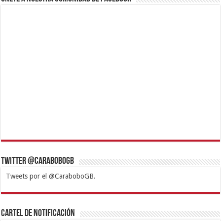
Twitter @CaraboboGB
Tweets por el @CaraboboGB.
1xbet
https://mvbcasino.com/
Betturkey
Betist
Kralbet
Supertotobet
Tipobet
Matadorbet
Mariobet
Cartel de Notificación