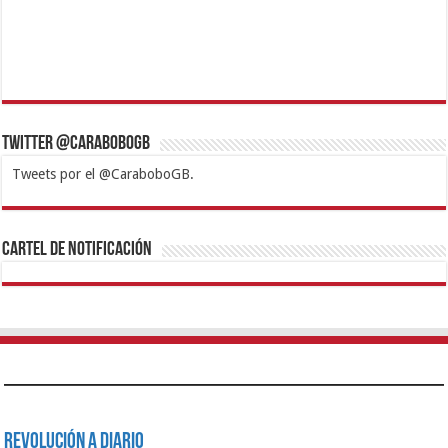
Twitter @CaraboboGB
Tweets por el @CaraboboGB.
1xbet
https://mvbcasino.com/
Betturkey
Betist
Kralbet
Supertotobet
Tipobet
Matadorbet
Mariobet
Cartel de Notificación
Revolución a Diario