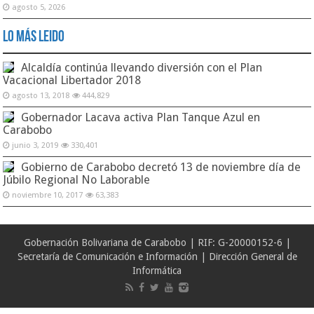
agosto 5, 2026
Lo Más Leido
Alcaldía continúa llevando diversión con el Plan
Vacacional Libertador 2018
agosto 13, 2018
444,829
Gobernador Lacava activa Plan Tanque Azul en
Carabobo
junio 3, 2019
330,401
Gobierno de Carabobo decretó 13 de noviembre día de
Júbilo Regional No Laborable
noviembre 10, 2017
63,383
Gobernación Bolivariana de Carabobo | RIF: G-20000152-6 |
Secretaría de Comunicación e Información | Dirección General de
Informática