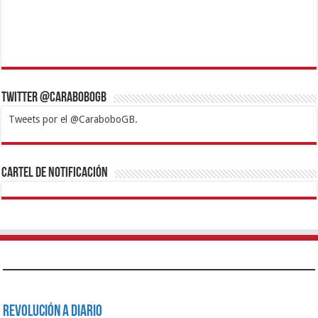
Twitter @CaraboboGB
Tweets por el @CaraboboGB.
1xbet
https://mvbcasino.com/
Betturkey
Betist
Kralbet
Supertotobet
Tipobet
Matadorbet
Mariobet
Cartel de Notificación
Revolución a Diario