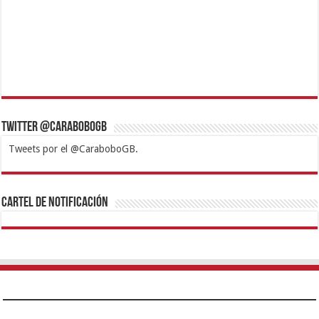
Twitter @CaraboboGB
Tweets por el @CaraboboGB.
1xbet
https://mvbcasino.com/
Betturkey
Betist
Kralbet
Supertotobet
Tipobet
Matadorbet
Mariobet
Cartel de Notificación