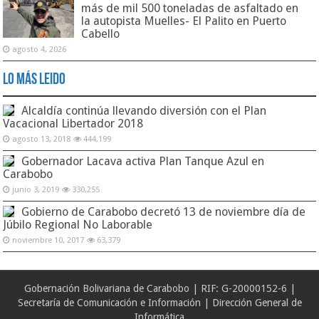
más de mil 500 toneladas de asfaltado en
la autopista Muelles- El Palito en Puerto
Cabello
agosto 4, 2026
Lo Más Leido
Alcaldía continúa llevando diversión con el Plan
Vacacional Libertador 2018
agosto 13, 2018
444,199
Gobernador Lacava activa Plan Tanque Azul en
Carabobo
junio 3, 2019
330,255
Gobierno de Carabobo decretó 13 de noviembre día de
Júbilo Regional No Laborable
noviembre 10, 2017
63,379
Gobernación Bolivariana de Carabobo | RIF: G-20000152-6 |
Secretaría de Comunicación e Información | Dirección General de
Informática