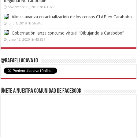
Regional No Laborable
noviembre 10, 2017
63,379
Alimca avanza en actualización de los censos CLAP en Carabobo
julio 1, 2019
56,846
Gobernación lanza concurso virtual “Dibujando a Carabobo”
junio 12, 2020
45,827
@RafaelLacava10
Únete a nuestra comunidad de Facebook