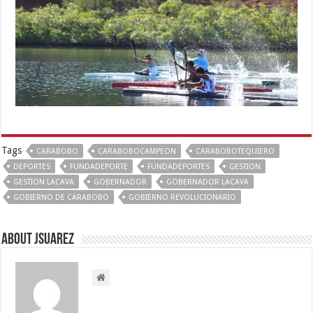
Tags
CARABOBO
CARABOBOCAMPEON
CARABOBOTEQUIERO
DEPORTES
FUNDADEPORTE
FUNDADEPORTES
GESTION
GESTION LACAVA
GOBERNADOR
GOBERNADOR LACAVA
GOBIERNO DE CARABOBO
GOBIERNO REVOLUCIONARIO
About Jsuarez