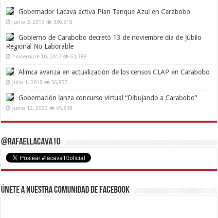
Gobernador Lacava activa Plan Tanque Azul en Carabobo
junio 3, 2019
330,518
Gobierno de Carabobo decretó 13 de noviembre día de Júbilo
Regional No Laborable
noviembre 10, 2017
63,388
Alimca avanza en actualización de los censos CLAP en Carabobo
julio 1, 2019
56,857
Gobernación lanza concurso virtual “Dibujando a Carabobo”
junio 12, 2020
45,838
@RafaelLacava10
Únete a nuestra comunidad de Facebook