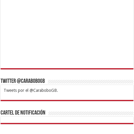
Twitter @CaraboboGB
Tweets por el @CaraboboGB.
1xbet
https://mvbcasino.com/
Betturkey
Betist
Kralbet
Supertotobet
Tipobet
Matadorbet
Mariobet
Cartel de Notificación