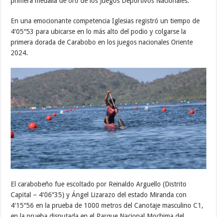
primera medalla de oro de los Juegos Deportivos Nacionales.
En una emocionante competencia Iglesias registró un tiempo de
4′05″53 para ubicarse en lo más alto del podio y colgarse la
primera dorada de Carabobo en los juegos nacionales Oriente
2024.
El carabobeño fue escoltado por Reinaldo Arguello (Distrito
Capital – 4′06″35) y Ángel Lizarazo del estado Miranda con
4′15″56 en la prueba de 1000 metros del Canotaje masculino C1,
en la prueba disputada en el Parque Nacional Mochima del