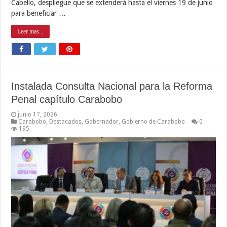
Cabello, despliegue que se extenderá hasta el viernes 19 de junio
para beneficiar …
Leer mas...
Instalada Consulta Nacional para la Reforma
Penal capítulo Carabobo
junio 17, 2026
Carabobo
,
Destacados
,
Gobernador
,
Gobierno de Carabobo
0
195