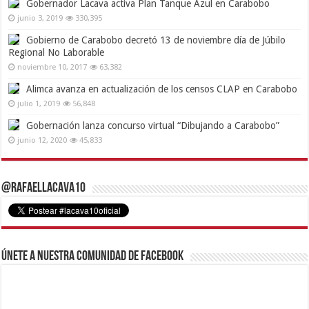
Gobernador Lacava activa Plan Tanque Azul en Carabobo
junio 3, 2019
330,395
Gobierno de Carabobo decretó 13 de noviembre día de Júbilo
Regional No Laborable
noviembre 10, 2017
63,382
Alimca avanza en actualización de los censos CLAP en Carabobo
julio 1, 2019
56,848
Gobernación lanza concurso virtual “Dibujando a Carabobo”
junio 12, 2020
45,833
@RafaelLacava10
Únete a nuestra comunidad de Facebook