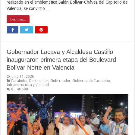
realizado en el emblemático Salón Bolívar-Chávez del Capitolio de
Valencia, se convirtió …
Leer mas...
Gobernador Lacava y Alcaldesa Castillo
inauguraron primera etapa del Boulevard
Bolívar Norte en Valencia
junio 11, 2026
Carabobo
,
Destacados
,
Gobernador
,
Gobierno de Carabobo
,
Infraestructura y Vialidad
0
588