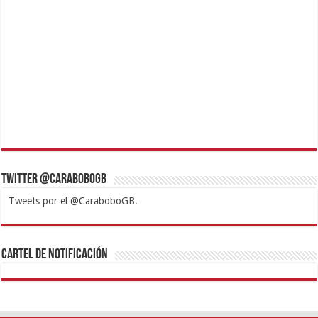
Twitter @CaraboboGB
Tweets por el @CaraboboGB.
1xbet
https://mvbcasino.com/
Betturkey
Betist
Kralbet
Supertotobet
Tipobet
Matadorbet
Mariobet
Cartel de Notificación