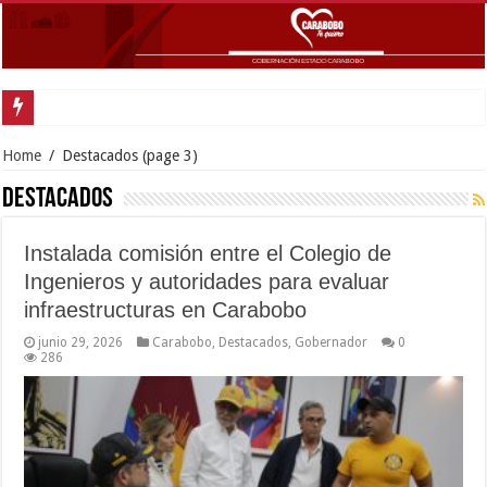
Gobernador Lacava a
Home
/
Destacados
(page 3)
Destacados
Instalada comisión entre el Colegio de
Ingenieros y autoridades para evaluar
infraestructuras en Carabobo
junio 29, 2026
Carabobo
,
Destacados
,
Gobernador
0
286