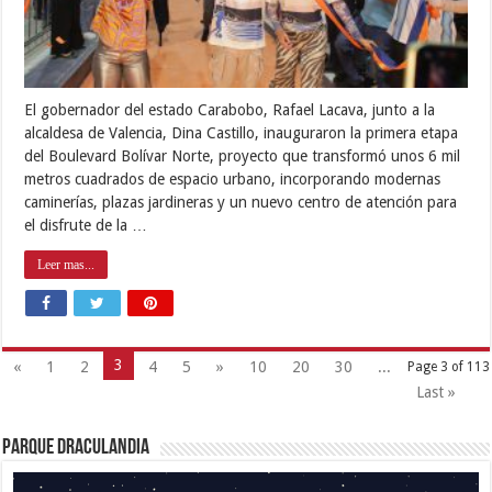
El gobernador del estado Carabobo, Rafael Lacava, junto a la
alcaldesa de Valencia, Dina Castillo, inauguraron la primera etapa
del Boulevard Bolívar Norte, proyecto que transformó unos 6 mil
metros cuadrados de espacio urbano, incorporando modernas
caminerías, plazas jardineras y un nuevo centro de atención para
el disfrute de la …
Leer mas...
3
«
1
2
4
5
»
10
20
30
...
Page 3 of 113
Last »
Parque Draculandia