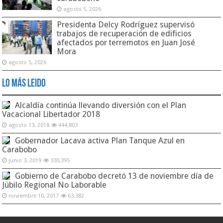
agosto 5, 2026
Presidenta Delcy Rodríguez supervisó
trabajos de recuperación de edificios
afectados por terremotos en Juan José
Mora
agosto 5, 2026
Lo Más Leido
Alcaldía continúa llevando diversión con el Plan
Vacacional Libertador 2018
agosto 13, 2018
444,803
Gobernador Lacava activa Plan Tanque Azul en
Carabobo
junio 3, 2019
330,395
Gobierno de Carabobo decretó 13 de noviembre día de
Júbilo Regional No Laborable
noviembre 10, 2017
63,382