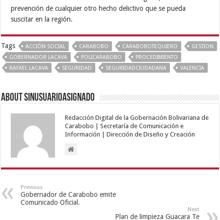
prevención de cualquier otro hecho delictivo que se pueda
suscitar en la región.
Tags
ACCIÓN SOCIAL
CARABOBO
CARABOBOTEQUIERO
GESTION
GOBERNADOR LACAVA
POLICARABOBO
PROCEDIMIENTO
RAFAEL LACAVA
SEGURIDAD
SEGURIDADCIUDADANA
VALENCIA
About sinusuarioasignado
Redacción Digital de la Gobernación Bolivariana de
Carabobo | Secretaría de Comunicación e
Información | Dirección de Diseño y Creación
Previous
Gobernador de Carabobo emite
Comunicado Oficial.
Next
Plan de limpieza Guacara Te