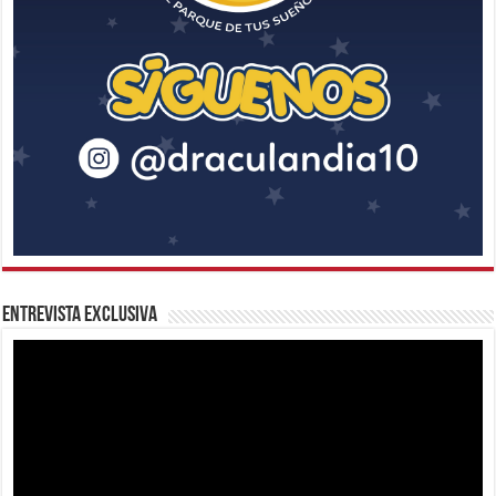
Entrevista Exclusiva