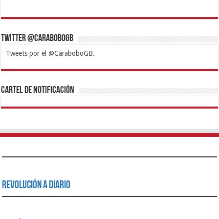
Twitter @CaraboboGB
Tweets por el @CaraboboGB.
1xbet
https://mvbcasino.com/
Betturkey
Betist
Kralbet
Supertotobet
Tipobet
Matadorbet
Mariobet
Cartel de Notificación
Revolución a Diario