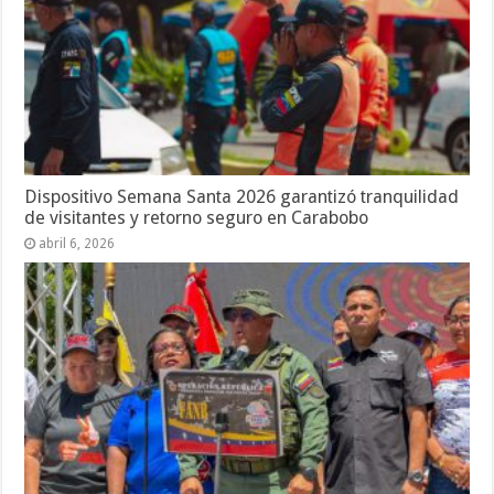
Dispositivo Semana Santa 2026 garantizó tranquilidad
de visitantes y retorno seguro en Carabobo
abril 6, 2026