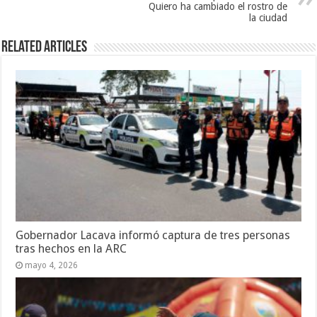
Quiero ha cambiado el rostro de
la ciudad
Related Articles
Gobernador Lacava informó captura de tres personas
tras hechos en la ARC
mayo 4, 2026