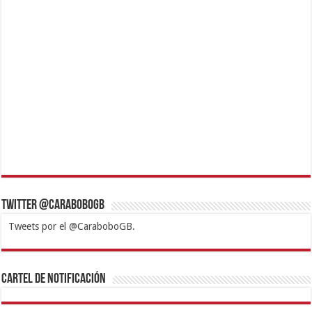
Twitter @CaraboboGB
Tweets por el @CaraboboGB.
1xbet
https://mvbcasino.com/
Betturkey
Betist
Kralbet
Supertotobet
Tipobet
Matadorbet
Mariobet
Cartel de Notificación