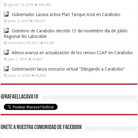
agosto 13, 2018
444,583
Gobernador Lacava activa Plan Tanque Azul en Carabobo
junio 3, 2019
330,367
Gobierno de Carabobo decretó 13 de noviembre día de Júbilo
Regional No Laborable
noviembre 10, 2017
63,381
Alimca avanza en actualización de los censos CLAP en Carabobo
julio 1, 2019
56,847
Gobernación lanza concurso virtual “Dibujando a Carabobo”
junio 12, 2020
45,829
@RafaelLacava10
Únete a nuestra comunidad de Facebook