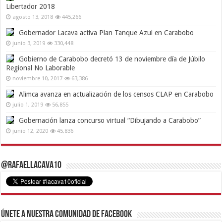
Libertador 2018
agosto 13, 2018
445,266
Gobernador Lacava activa Plan Tanque Azul en Carabobo
junio 3, 2019
330,448
Gobierno de Carabobo decretó 13 de noviembre día de Júbilo
Regional No Laborable
noviembre 10, 2017
63,386
Alimca avanza en actualización de los censos CLAP en Carabobo
julio 1, 2019
56,855
Gobernación lanza concurso virtual “Dibujando a Carabobo”
junio 12, 2020
45,836
@RafaelLacava10
Únete a nuestra comunidad de Facebook