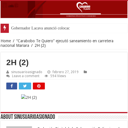
Gobernador Lacava anunció colocación de más de m
Home
/
“Carabobo Te Quiero” ejecutó saneamiento en carretera
nacional Mariara
/
2H (2)
2H (2)
sinusuarioasignado
febrero 27, 2019
Leave a comment
594 Views
About sinusuarioasignado