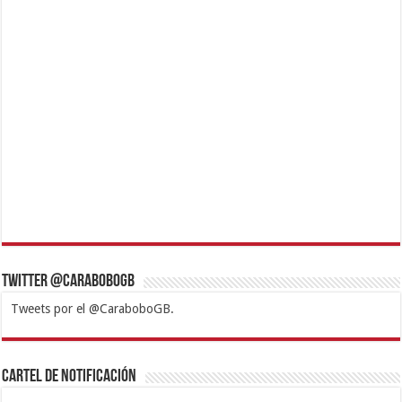
Twitter @CaraboboGB
Tweets por el @CaraboboGB.
1xbet
https://mvbcasino.com/
Betturkey
Betist
Kralbet
Supertotobet
Tipobet
Matadorbet
Mariobet
Cartel de Notificación