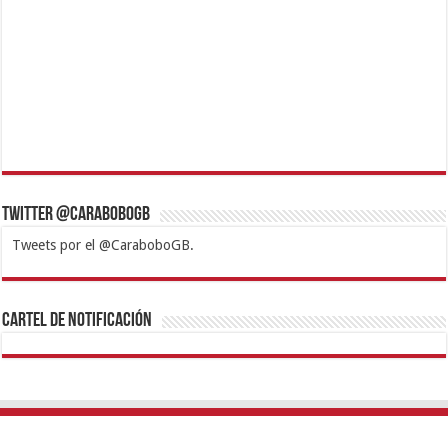
Twitter @CaraboboGB
Tweets por el @CaraboboGB.
1xbet
https://mvbcasino.com/
Betturkey
Betist
Kralbet
Supertotobet
Tipobet
Matadorbet
Mariobet
Cartel de Notificación