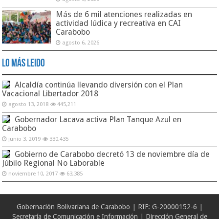
Más de 6 mil atenciones realizadas en
actividad lúdica y recreativa en CAI
Carabobo
agosto 6, 2026
Lo Más Leido
Alcaldía continúa llevando diversión con el Plan
Vacacional Libertador 2018
agosto 13, 2018
445,211
Gobernador Lacava activa Plan Tanque Azul en
Carabobo
junio 3, 2019
330,435
Gobierno de Carabobo decretó 13 de noviembre día de
Júbilo Regional No Laborable
noviembre 10, 2017
63,385
Gobernación Bolivariana de Carabobo | RIF: G-20000152-6 |
Secretaría de Comunicación e Información | Dirección General de