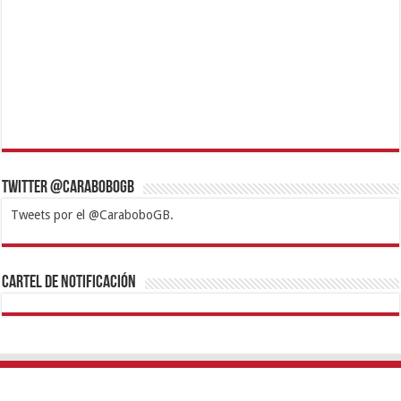
Twitter @CaraboboGB
Tweets por el @CaraboboGB.
1xbet
https://mvbcasino.com/
Betturkey
Betist
Kralbet
Supertotobet
Tipobet
Matadorbet
Mariobet
Cartel de Notificación