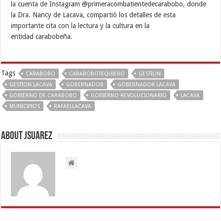
la cuenta de Instagram @primeracombatientedecarabobo, donde
la Dra. Nancy de Lacava, compartió los detalles de esta
importante cita con la lectura y la cultura en la
entidad carabobeña.
Tags
CARABOBO
CARABOBOTEQUIERO
GESTION
GESTION LACAVA
GOBERNADOR
GOBERNADOR LACAVA
GOBIERNO DE CARABOBO
GOBIERNO REVOLUCIONARIO
LACAVA
MUNICIPIOS
RAFAELLACAVA
About Jsuarez