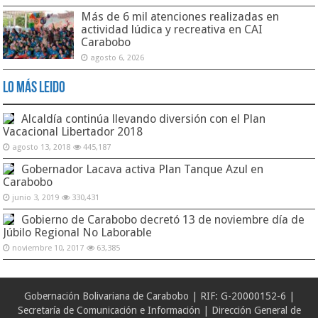
Más de 6 mil atenciones realizadas en
actividad lúdica y recreativa en CAI
Carabobo
agosto 6, 2026
Lo Más Leido
Alcaldía continúa llevando diversión con el Plan
Vacacional Libertador 2018
agosto 13, 2018
445,187
Gobernador Lacava activa Plan Tanque Azul en
Carabobo
junio 3, 2019
330,431
Gobierno de Carabobo decretó 13 de noviembre día de
Júbilo Regional No Laborable
noviembre 10, 2017
63,385
Gobernación Bolivariana de Carabobo | RIF: G-20000152-6 |
Secretaría de Comunicación e Información | Dirección General de