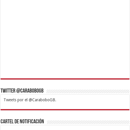
Twitter @CaraboboGB
Tweets por el @CaraboboGB.
1xbet
https://mvbcasino.com/
Betturkey
Betist
Kralbet
Supertotobet
Tipobet
Matadorbet
Mariobet
Cartel de Notificación