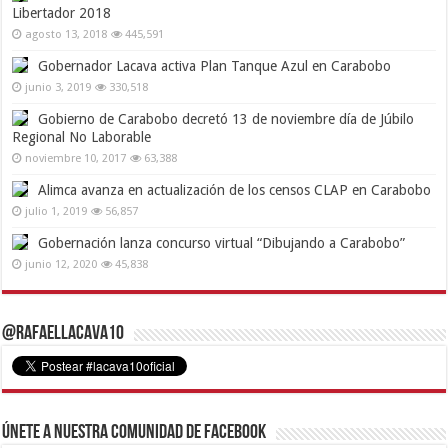
Libertador 2018
agosto 13, 2018
445,591
Gobernador Lacava activa Plan Tanque Azul en Carabobo
junio 3, 2019
330,518
Gobierno de Carabobo decretó 13 de noviembre día de Júbilo
Regional No Laborable
noviembre 10, 2017
63,388
Alimca avanza en actualización de los censos CLAP en Carabobo
julio 1, 2019
56,857
Gobernación lanza concurso virtual “Dibujando a Carabobo”
junio 12, 2020
45,838
@RafaelLacava10
Únete a nuestra comunidad de Facebook