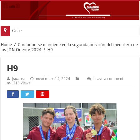
Gobernador Lacava an
Home
/
Carabobo se mantiene en la segunda posición del medallero de
los JDN Oriente 2024
/
H9
H9
Jsuarez
noviembre 14, 2024
Leave a comment
218 Views