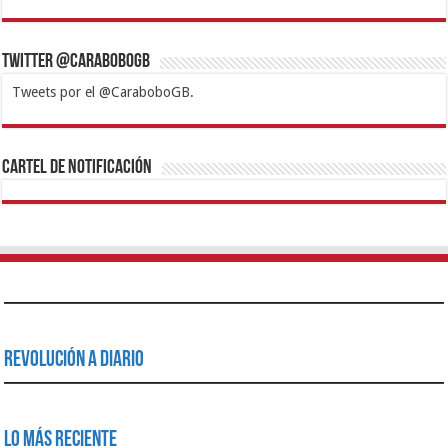
Twitter @CaraboboGB
Tweets por el @CaraboboGB.
1xbet
https://mvbcasino.com/
Betturkey
Betist
Kralbet
Supertotobet
Tipobet
Matadorbet
Mariobet
Cartel de Notificación
Revolución a Diario
Lo Más Reciente