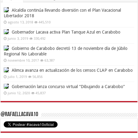
Alcaldía continúa llevando diversión con el Plan Vacacional
Libertador 2018
agosto 13, 2018
445,510
Gobernador Lacava activa Plan Tanque Azul en Carabobo
junio 3, 2019
330,492
Gobierno de Carabobo decretó 13 de noviembre día de Júbilo
Regional No Laborable
noviembre 10, 2017
63,387
Alimca avanza en actualización de los censos CLAP en Carabobo
julio 1, 2019
56,856
Gobernación lanza concurso virtual “Dibujando a Carabobo”
junio 12, 2020
45,837
@RafaelLacava10