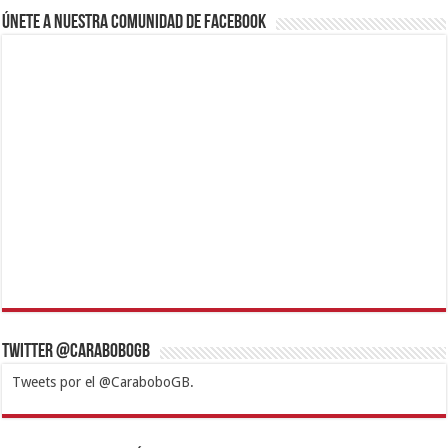
Únete a nuestra comunidad de Facebook
Twitter @CaraboboGB
Tweets por el @CaraboboGB.
1xbet
https://mvbcasino.com/
Betturkey
Betist
Kralbet
Supertotobet
Tipobet
Matadorbet
Mariobet