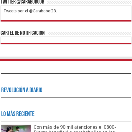
Twitter @CaraboboGB
Tweets por el @CaraboboGB.
1xbet
https://mvbcasino.com/
Betturkey
Betist
Kralbet
Supertotobet
Tipobet
Matadorbet
Mariobet
Cartel de Notificación
Revolución a Diario
Lo Más Reciente
Con más de 90 mil atenciones el 0800-