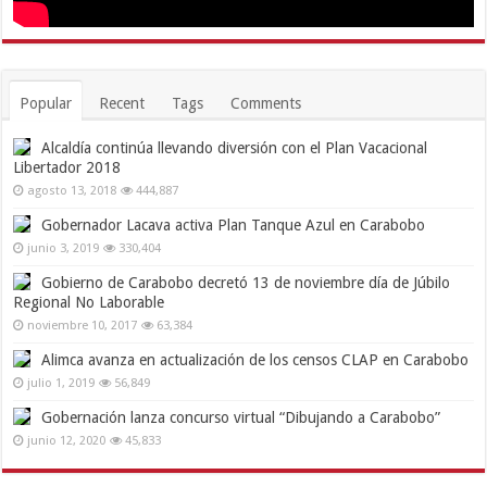
Popular
Recent
Tags
Comments
Alcaldía continúa llevando diversión con el Plan Vacacional
Libertador 2018
agosto 13, 2018
444,887
Gobernador Lacava activa Plan Tanque Azul en Carabobo
junio 3, 2019
330,404
Gobierno de Carabobo decretó 13 de noviembre día de Júbilo
Regional No Laborable
noviembre 10, 2017
63,384
Alimca avanza en actualización de los censos CLAP en Carabobo
julio 1, 2019
56,849
Gobernación lanza concurso virtual “Dibujando a Carabobo”
junio 12, 2020
45,833