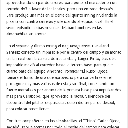
aprovechando un par de errores, para poner el marcador en un
cerrado 4×3 a favor de los locales, pero una entrada después,
Lara produjo una más en el cierre del quinto inning nivelando la
pizarra con cuatro carreras y silenciando al equipo local. En el
sexto episodio ambas novenas dejaban hombres en las
almohadillas sin anotar.
En el séptimo y último inning el naguanaguense, Cleveland
Santeliz conectó un imparable por el centro del campo y se montó
en la inicial con la carrera de irse arriba y Luiger Pinto, tras otro
imparable movió al corredor hasta la tercera base, para que el
cuarto bate del equipo vinotinto, Yonaicer “El Ruso” Ojeda,
tomara el turno de oro que aprovechó para convertirse en el
protagonista y más valiosos de esta gran final, conectando un
fuerte metrallazo por encima de la primera base para impulsar dos
más para Carabobo, que aprovechó la racha, valiéndose del
descontrol del pitcher crepuscular, quien dio un par de desbol,
para colocar bases llenas.
Con tres compañeros en las almohadillas, el “Chino” Carlos Ojeda,
sacudió un vuelacercas por todo el medio del campo para colocar