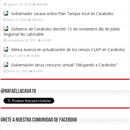
agosto 13, 2018
444,698
Gobernador Lacava activa Plan Tanque Azul en Carabobo
junio 3, 2019
330,373
Gobierno de Carabobo decretó 13 de noviembre día de Júbilo
Regional No Laborable
noviembre 10, 2017
63,381
Alimca avanza en actualización de los censos CLAP en Carabobo
julio 1, 2019
56,847
Gobernación lanza concurso virtual “Dibujando a Carabobo”
junio 12, 2020
45,832
@RafaelLacava10
Únete a nuestra comunidad de Facebook