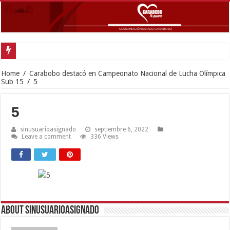
Gobernado
Home
/
Carabobo destacó en Campeonato Nacional de Lucha Olímpica
Sub 15
/
5
5
sinusuarioasignado
septiembre 6, 2022
Leave a comment
336 Views
About sinusuarioasignado