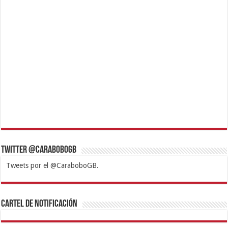
Twitter @CaraboboGB
Tweets por el @CaraboboGB.
1xbet
https://mvbcasino.com/
Betturkey
Betist
Kralbet
Supertotobet
Tipobet
Matadorbet
Mariobet
Cartel de Notificación