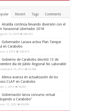
opular
Recent
Tags
Comments
Alcaldía continúa llevando diversión con el
an Vacacional Libertador 2018
gosto 13, 2018
444,951
Gobernador Lacava activa Plan Tanque
ul en Carabobo
unio 3, 2019
330,413
Gobierno de Carabobo decretó 13 de
viembre día de Júbilo Regional No Laborable
oviembre 10, 2017
63,384
Alimca avanza en actualización de los
nsos CLAP en Carabobo
ulio 1, 2019
56,851
Gobernación lanza concurso virtual
ibujando a Carabobo”
unio 12, 2020
45,834