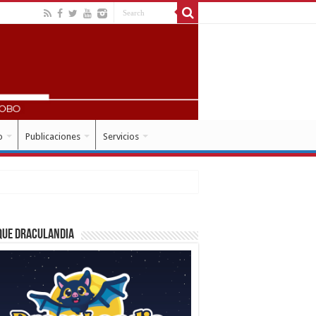
o
Publicaciones
Servicios
que Draculandia