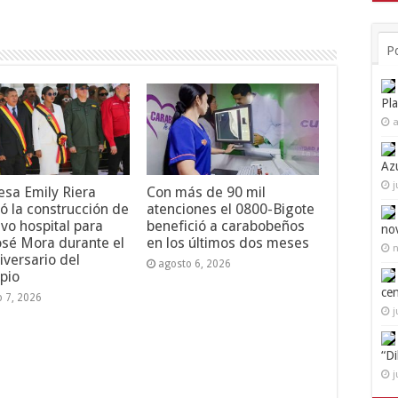
P
Pl
a
Az
j
esa Emily Riera
Con más de 90 mil
ó la construcción de
atenciones el 0800-Bigote
vo hospital para
benefició a carabobeños
no
osé Mora durante el
en los últimos dos meses
n
iversario del
agosto 6, 2026
pio
ce
o 7, 2026
j
“D
j