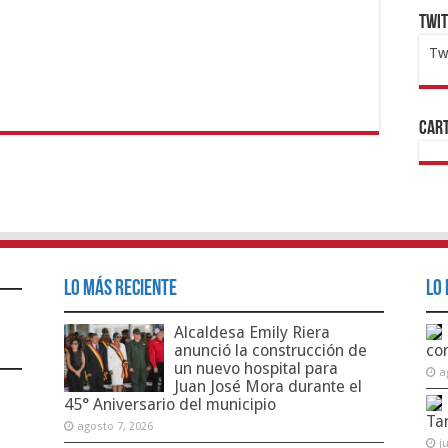
Twi
Tw
1x
ht
Cart
Lo Más Reciente
Lo 
Alcaldesa Emily Riera
anunció la construcción de
co
un nuevo hospital para
a
Juan José Mora durante el
45° Aniversario del municipio
Ta
agosto 7, 2026
j