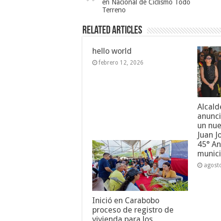
en Nacional de Ciclismo Todo
Terreno
Related Articles
hello world
febrero 12, 2026
Alcald
anunci
un nue
Juan J
45° An
munici
agost
Inició en Carabobo
proceso de registro de
vivienda para los