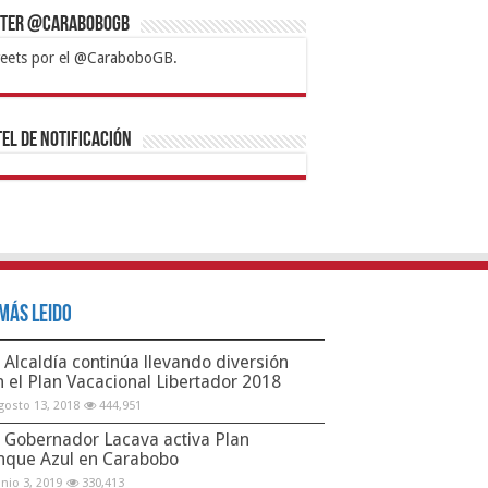
tter @CaraboboGB
eets por el @CaraboboGB.
bet
tps://mvbcasino.com/
Betturkey
Betist
Kralbet
Supertotobet
Tipobet
Matadorbet
Mariobet
Bahis
el de Notificación
Más Leido
Alcaldía continúa llevando diversión
n el Plan Vacacional Libertador 2018
gosto 13, 2018
444,951
Gobernador Lacava activa Plan
nque Azul en Carabobo
unio 3, 2019
330,413