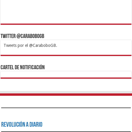
Twitter @CaraboboGB
Tweets por el @CaraboboGB.
1xbet
https://mvbcasino.com/
Betturkey
Betist
Kralbet
Supertotobet
Tipobet
Matadorbet
Mariobet
Cartel de Notificación
Revolución a Diario