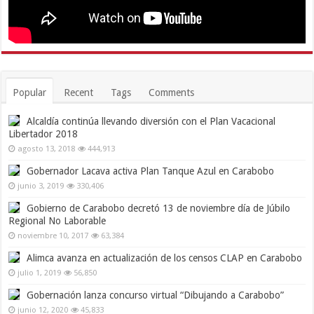
Popular
Recent
Tags
Comments
Alcaldía continúa llevando diversión con el Plan Vacacional
Libertador 2018
agosto 13, 2018
444,913
Gobernador Lacava activa Plan Tanque Azul en Carabobo
junio 3, 2019
330,406
Gobierno de Carabobo decretó 13 de noviembre día de Júbilo
Regional No Laborable
noviembre 10, 2017
63,384
Alimca avanza en actualización de los censos CLAP en Carabobo
julio 1, 2019
56,850
Gobernación lanza concurso virtual “Dibujando a Carabobo”
junio 12, 2020
45,833