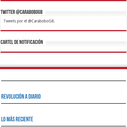
Twitter @CaraboboGB
Tweets por el @CaraboboGB.
1xbet
https://mvbcasino.com/
Betturkey
Betist
Kralbet
Supertotobet
Tipobet
Matadorbet
Mariobet
Cartel de Notificación
Revolución a Diario
Lo Más Reciente