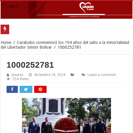
Gobernador Lacava y alcaldesa Riera supervisaron avances de reconstrucción
Home
/
Carabobo conmemoró los 194 años del salto a la inmortalidad
del Libertador Simón Bolívar
/
1000252781
1000252781
Jsuarez
diciembre 18, 2024
Leave a comment
254 Views