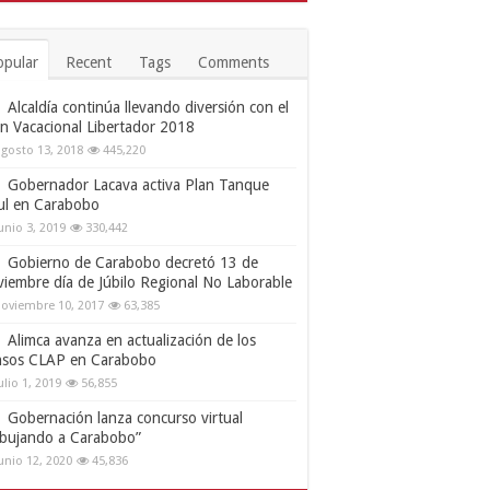
opular
Recent
Tags
Comments
Alcaldía continúa llevando diversión con el
an Vacacional Libertador 2018
gosto 13, 2018
445,220
Gobernador Lacava activa Plan Tanque
ul en Carabobo
unio 3, 2019
330,442
Gobierno de Carabobo decretó 13 de
viembre día de Júbilo Regional No Laborable
oviembre 10, 2017
63,385
Alimca avanza en actualización de los
nsos CLAP en Carabobo
ulio 1, 2019
56,855
Gobernación lanza concurso virtual
ibujando a Carabobo”
unio 12, 2020
45,836