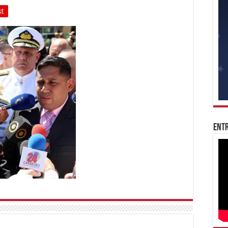
st
Entr