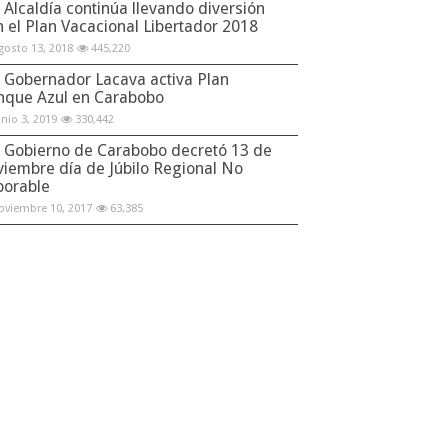
Alcaldía continúa llevando diversión
n el Plan Vacacional Libertador 2018
gosto 13, 2018
445,220
Gobernador Lacava activa Plan
nque Azul en Carabobo
unio 3, 2019
330,442
Gobierno de Carabobo decretó 13 de
viembre día de Júbilo Regional No
borable
oviembre 10, 2017
63,385