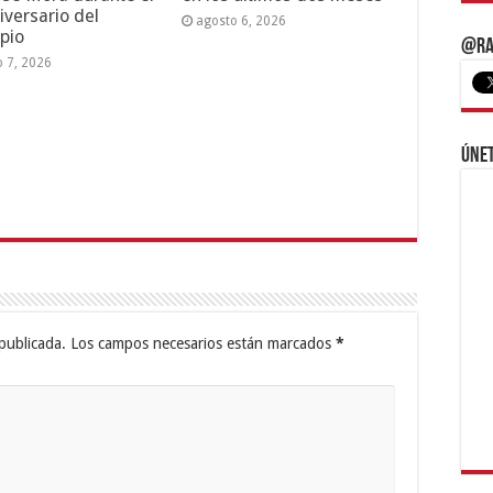
iversario del
agosto 6, 2026
pio
@Ra
o 7, 2026
Únet
publicada.
Los campos necesarios están marcados
*