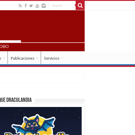
o
Publicaciones
Servicios
que Draculandia