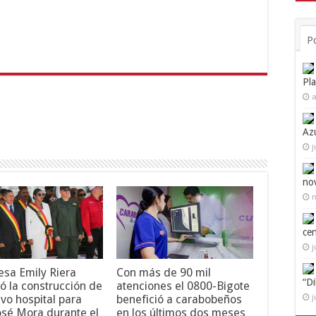
P
Pl
a
Az
j
no
n
ce
j
esa Emily Riera
Con más de 90 mil
“D
ó la construcción de
atenciones el 0800-Bigote
j
vo hospital para
benefició a carabobeños
osé Mora durante el
en los últimos dos meses