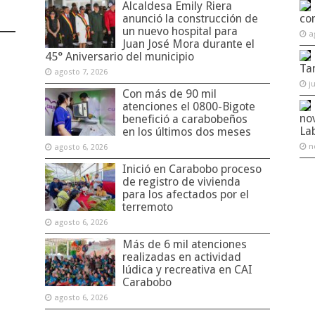
Alcaldesa Emily Riera
anunció la construcción de
co
un nuevo hospital para
a
Juan José Mora durante el
45° Aniversario del municipio
Ta
agosto 7, 2026
j
Con más de 90 mil
atenciones el 0800-Bigote
no
benefició a carabobeños
La
en los últimos dos meses
n
agosto 6, 2026
Inició en Carabobo proceso
de registro de vivienda
para los afectados por el
terremoto
agosto 6, 2026
Más de 6 mil atenciones
realizadas en actividad
lúdica y recreativa en CAI
Carabobo
agosto 6, 2026