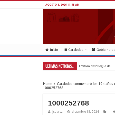
AGOSTO 8, 2026 11:55 AM
Inicio
Carabobo
Gobierno d
Últimas Noticias...
Exitoso despliegue de sal
Home
/
Carabobo conmemoró los 194 años del
1000252768
1000252768
Jsuarez
diciembre 18, 2024