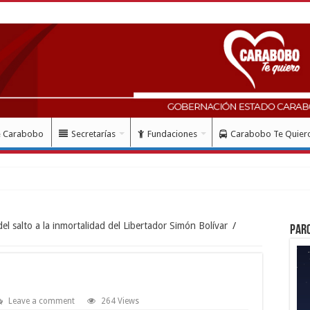
e Carabobo
Secretarías
Fundaciones
Carabobo Te Quier
ud con instalación gratuita d
 salto a la inmortalidad del Libertador Simón Bolívar
/
Par
Leave a comment
264 Views