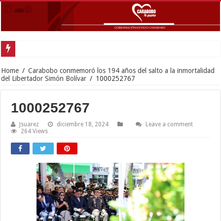
G
Home
/
Carabobo conmemoró los 194 años del salto a la inmortalidad
del Libertador Simón Bolívar
/
1000252767
1000252767
Jsuarez
diciembre 18, 2024
Leave a comment
264 Views