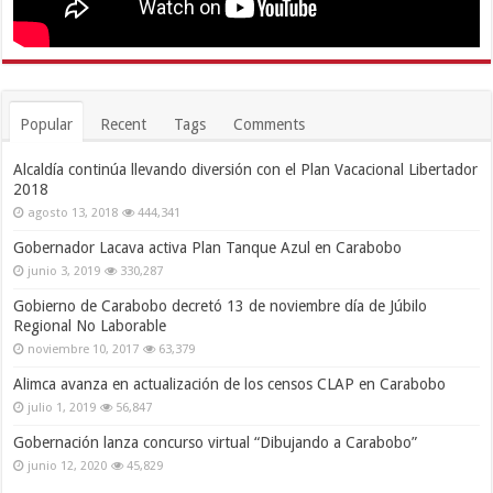
Popular
Recent
Tags
Comments
Alcaldía continúa llevando diversión con el Plan Vacacional Libertador
2018
agosto 13, 2018
444,341
Gobernador Lacava activa Plan Tanque Azul en Carabobo
junio 3, 2019
330,287
Gobierno de Carabobo decretó 13 de noviembre día de Júbilo
Regional No Laborable
noviembre 10, 2017
63,379
Alimca avanza en actualización de los censos CLAP en Carabobo
julio 1, 2019
56,847
Gobernación lanza concurso virtual “Dibujando a Carabobo”
junio 12, 2020
45,829