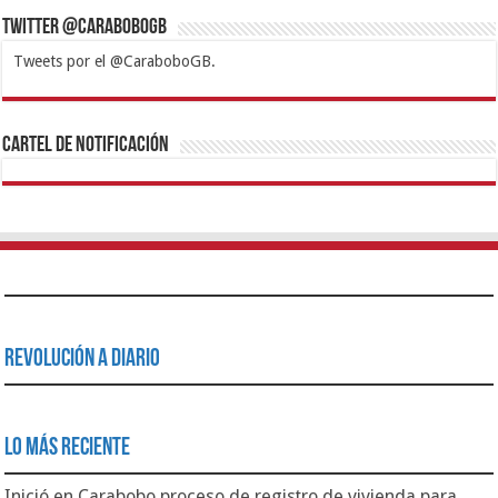
Twitter @CaraboboGB
Tweets por el @CaraboboGB.
1xbet
https://mvbcasino.com/
Betturkey
Betist
Kralbet
Supertotobet
Tipobet
Matadorbet
Mariobet
Cartel de Notificación
Revolución a Diario
Lo Más Reciente
Inició en Carabobo proceso de registro de vivienda para