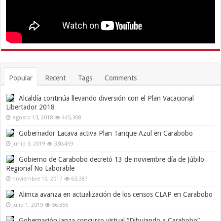
Popular
Recent
Tags
Comments
Alcaldía continúa llevando diversión con el Plan Vacacional
Libertador 2018
agosto 13, 2018
445,308
Gobernador Lacava activa Plan Tanque Azul en Carabobo
junio 3, 2019
330,459
Gobierno de Carabobo decretó 13 de noviembre día de Júbilo
Regional No Laborable
noviembre 10, 2017
63,387
Alimca avanza en actualización de los censos CLAP en Carabobo
julio 1, 2019
56,856
Gobernación lanza concurso virtual “Dibujando a Carabobo”