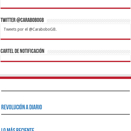
Twitter @CaraboboGB
Tweets por el @CaraboboGB.
1xbet
https://mvbcasino.com/
Betturkey
Betist
Kralbet
Supertotobet
Tipobet
Matadorbet
Mariobet
Cartel de Notificación
Revolución a Diario