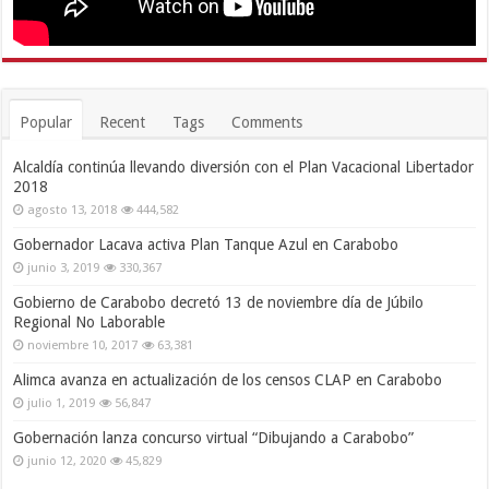
Popular
Recent
Tags
Comments
Alcaldía continúa llevando diversión con el Plan Vacacional Libertador
2018
agosto 13, 2018
444,582
Gobernador Lacava activa Plan Tanque Azul en Carabobo
junio 3, 2019
330,367
Gobierno de Carabobo decretó 13 de noviembre día de Júbilo
Regional No Laborable
noviembre 10, 2017
63,381
Alimca avanza en actualización de los censos CLAP en Carabobo
julio 1, 2019
56,847
Gobernación lanza concurso virtual “Dibujando a Carabobo”
junio 12, 2020
45,829