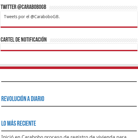
Twitter @CaraboboGB
Tweets por el @CaraboboGB.
1xbet
https://mvbcasino.com/
Betturkey
Betist
Kralbet
Supertotobet
Tipobet
Matadorbet
Mariobet
Cartel de Notificación
Revolución a Diario
Lo Más Reciente
Inició en Carabobo proceso de registro de vivienda para