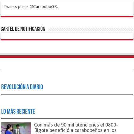
Tweets por el @CaraboboGB.
1xbet
https://mvbcasino.com/
Betturkey
Betist
Kralbet
Supertotobet
Tipobet
Matadorbet
Mariobet
Cartel de Notificación
Revolución a Diario
Lo Más Reciente
Con más de 90 mil atenciones el 0800-
Bigote benefició a carabobeños en los