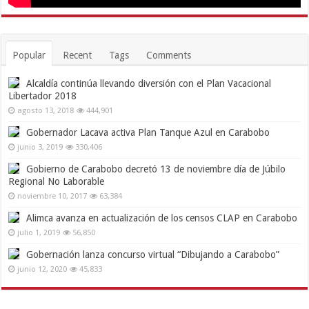
Popular
Recent
Tags
Comments
Alcaldía continúa llevando diversión con el Plan Vacacional
Libertador 2018
agosto 13, 2018
444,901
Gobernador Lacava activa Plan Tanque Azul en Carabobo
junio 3, 2019
330,406
Gobierno de Carabobo decretó 13 de noviembre día de Júbilo
Regional No Laborable
noviembre 10, 2017
63,384
Alimca avanza en actualización de los censos CLAP en Carabobo
julio 1, 2019
56,850
Gobernación lanza concurso virtual “Dibujando a Carabobo”
junio 12, 2020
45,833