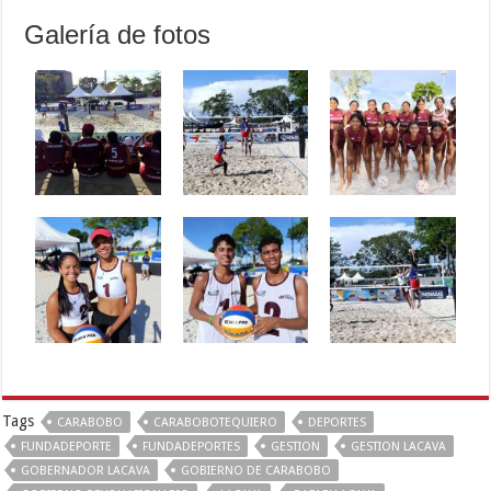
Galería de fotos
Tags
CARABOBO
CARABOBOTEQUIERO
DEPORTES
FUNDADEPORTE
FUNDADEPORTES
GESTION
GESTION LACAVA
GOBERNADOR LACAVA
GOBIERNO DE CARABOBO