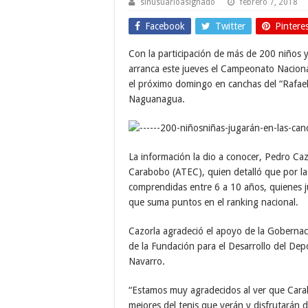
sinusuarioasignado
febrero 7, 2018
Facebook
Twitter
Pintere
Con la participación de más de 200 niños y
arranca este jueves el Campeonato Naciona
el próximo domingo en canchas del “Rafael 
Naguanagua.
La información la dio a conocer, Pedro Caz
Carabobo (ATEC), quien detalló que por la
comprendidas entre 6 a 10 años, quienes ju
que suma puntos en el ranking nacional.
Cazorla agradeció el apoyo de la Gobernac
de la Fundación para el Desarrollo del Dep
Navarro.
“Estamos muy agradecidos al ver que Carab
mejores del tenis que verán y disfrutarán 