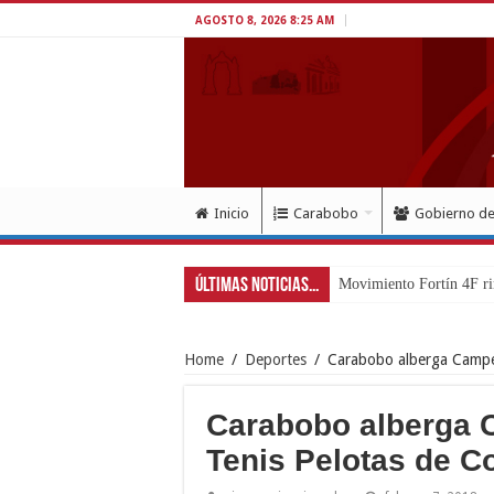
AGOSTO 8, 2026 8:25 AM
Inicio
Carabobo
Gobierno d
Últimas Noticias...
Movimiento Fortín 4F ri
Home
/
Deportes
/
Carabobo alberga Campeo
Carabobo alberga 
Tenis Pelotas de C