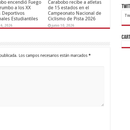
obo encendió Fuego
Carabobo recibe a atletas
Twi
 rumbo a los XX
de 15 estados en el
 Deportivos
Campeonato Nacional de
Tw
ales Estudiantiles
Ciclismo de Pista 2026
1x
ht
16, 2026
junio 10, 2026
Cart
publicada.
Los campos necesarios están marcados
*