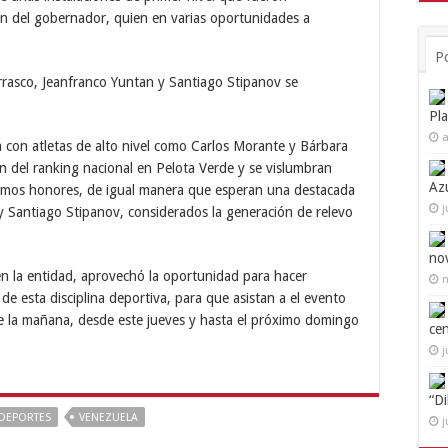
ón del gobernador, quien en varias oportunidades a
P
Pl
a
 con atletas de alto nivel como Carlos Morante y Bárbara
n del ranking nacional en Pelota Verde y se vislumbran
Az
imos honores, de igual manera que esperan una destacada
j
y Santiago Stipanov, considerados la generación de relevo
no
n la entidad, aprovechó la oportunidad para hacer
n
 de esta disciplina deportiva, para que asistan a el evento
de la mañana, desde este jueves y hasta el próximo domingo
ce
j
“D
DEPORTES
VENEZUELA
j