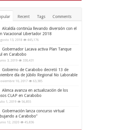
opular
Recent
Tags
Comments
Alcaldía continúa llevando diversión con el
an Vacacional Libertador 2018
gosto 13, 2018
445,176
Gobernador Lacava activa Plan Tanque
ul en Carabobo
unio 3, 2019
330,431
Gobierno de Carabobo decretó 13 de
viembre día de Júbilo Regional No Laborable
oviembre 10, 2017
63,385
Alimca avanza en actualización de los
nsos CLAP en Carabobo
ulio 1, 2019
56,855
Gobernación lanza concurso virtual
ibujando a Carabobo”
unio 12, 2020
45,836