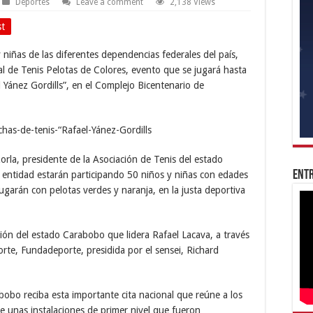
Deportes
Leave a comment
2,138 Views
st
 niñas de las diferentes dependencias federales del país,
l de Tenis Pelotas de Colores, evento que se jugará hasta
Yánez Gordills”, en el Complejo Bicentenario de
orla, presidente de la Asociación de Tenis del estado
Entr
 entidad estarán participando 50 niños y niñas con edades
garán con pelotas verdes y naranja, en la justa deportiva
ión del estado Carabobo que lidera Rafael Lacava, a través
orte, Fundadeporte, presidida por el sensei, Richard
obo reciba esta importante cita nacional que reúne a los
de unas instalaciones de primer nivel que fueron