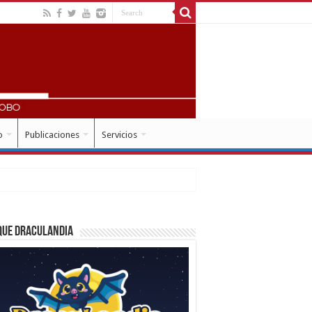
o
Publicaciones
Servicios
que Draculandia