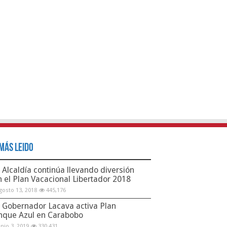
Más Leido
Alcaldía continúa llevando diversión
n el Plan Vacacional Libertador 2018
gosto 13, 2018
445,176
Gobernador Lacava activa Plan
nque Azul en Carabobo
unio 3, 2019
330,431