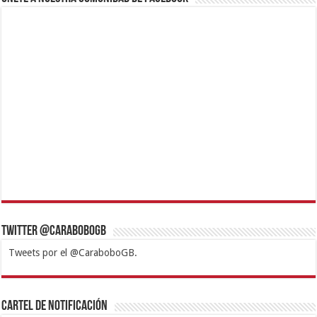
Twitter @CaraboboGB
Tweets por el @CaraboboGB.
1xbet
https://mvbcasino.com/
Betturkey
Betist
Kralbet
Supertotobet
Tipobet
Matadorbet
Mariobet
Cartel de Notificación