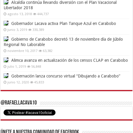
Alcaldía continúa llevando diversión con el Plan Vacacional
Libertador 2018
agosto 13, 2018
444,737
Gobernador Lacava activa Plan Tanque Azul en Carabobo
junio 3, 2019
330,389
Gobierno de Carabobo decretó 13 de noviembre día de Júbilo
Regional No Laborable
noviembre 10, 2017
63,382
Alimca avanza en actualización de los censos CLAP en Carabobo
julio 1, 2019
56,848
Gobernación lanza concurso virtual “Dibujando a Carabobo”
junio 12, 2020
45,833
@RafaelLacava10
Únete a nuestra comunidad de Facebook