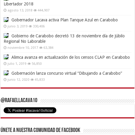
Libertador 2018
agosto 13, 2018
444,907
Gobernador Lacava activa Plan Tanque Azul en Carabobo
junio 3, 2019
330,406
Gobierno de Carabobo decretó 13 de noviembre día de Júbilo
Regional No Laborable
noviembre 10, 2017
63,384
Alimca avanza en actualización de los censos CLAP en Carabobo
julio 1, 2019
56,850
Gobernación lanza concurso virtual “Dibujando a Carabobo”
junio 12, 2020
45,833
@RafaelLacava10
Únete a nuestra comunidad de Facebook