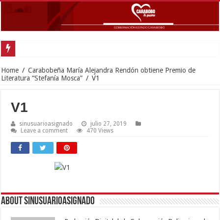
Home
/
Carabobeña María Alejandra Rendón obtiene Premio de
Literatura “Stefanía Mosca”
/
V1
V1
sinusuarioasignado
julio 27, 2019
Leave a comment
470 Views
About sinusuarioasignado