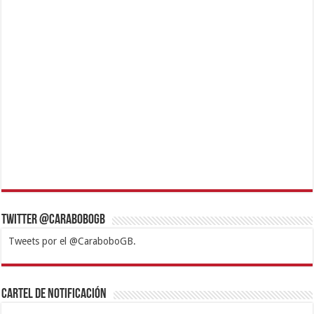
Twitter @CaraboboGB
Tweets por el @CaraboboGB.
1xbet
https://mvbcasino.com/
Betturkey
Betist
Kralbet
Supertotobet
Tipobet
Matadorbet
Mariobet
Cartel de Notificación