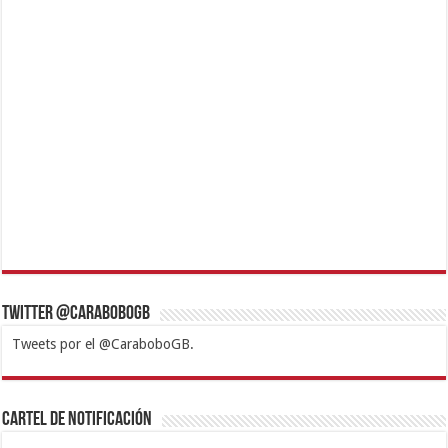
Twitter @CaraboboGB
Tweets por el @CaraboboGB.
1xbet
https://mvbcasino.com/
Betturkey
Betist
Kralbet
Supertotobet
Tipobet
Matadorbet
Mariobet
Cartel de Notificación