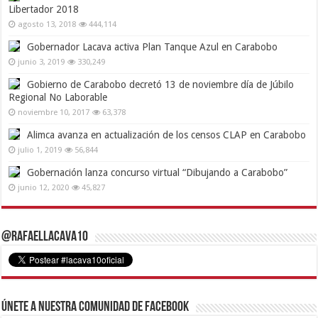
Libertador 2018
agosto 13, 2018
444,114
Gobernador Lacava activa Plan Tanque Azul en Carabobo
junio 3, 2019
330,249
Gobierno de Carabobo decretó 13 de noviembre día de Júbilo
Regional No Laborable
noviembre 10, 2017
63,378
Alimca avanza en actualización de los censos CLAP en Carabobo
julio 1, 2019
56,844
Gobernación lanza concurso virtual “Dibujando a Carabobo”
junio 12, 2020
45,827
@RafaelLacava10
Únete a nuestra comunidad de Facebook