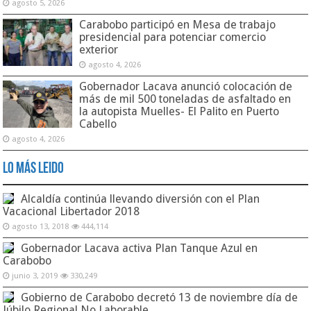
agosto 5, 2026
Carabobo participó en Mesa de trabajo
presidencial para potenciar comercio
exterior
agosto 4, 2026
Gobernador Lacava anunció colocación de
más de mil 500 toneladas de asfaltado en
la autopista Muelles- El Palito en Puerto
Cabello
agosto 4, 2026
Lo Más Leido
Alcaldía continúa llevando diversión con el Plan
Vacacional Libertador 2018
agosto 13, 2018
444,114
Gobernador Lacava activa Plan Tanque Azul en
Carabobo
junio 3, 2019
330,249
Gobierno de Carabobo decretó 13 de noviembre día de
Júbilo Regional No Laborable