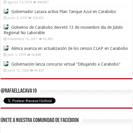
agosto 13, 2018
444,827
Gobernador Lacava activa Plan Tanque Azul en Carabobo
junio 3, 2019
330,401
Gobierno de Carabobo decretó 13 de noviembre día de Júbilo
Regional No Laborable
noviembre 10, 2017
63,383
Alimca avanza en actualización de los censos CLAP en Carabobo
julio 1, 2019
56,848
Gobernación lanza concurso virtual “Dibujando a Carabobo”
junio 12, 2020
45,833
@RafaelLacava10
Únete a nuestra comunidad de Facebook