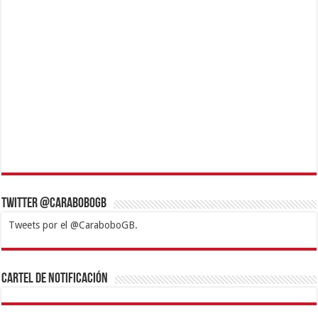
Twitter @CaraboboGB
Tweets por el @CaraboboGB.
1xbet
https://mvbcasino.com/
Betturkey
Betist
Kralbet
Supertotobet
Tipobet
Matadorbet
Mariobet
Cartel de Notificación