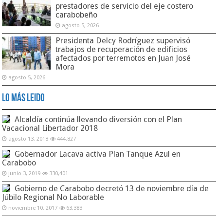
prestadores de servicio del eje costero
carabobeño
agosto 5, 2026
Presidenta Delcy Rodríguez supervisó
trabajos de recuperación de edificios
afectados por terremotos en Juan José
Mora
agosto 5, 2026
Lo Más Leido
Alcaldía continúa llevando diversión con el Plan
Vacacional Libertador 2018
agosto 13, 2018
444,827
Gobernador Lacava activa Plan Tanque Azul en
Carabobo
junio 3, 2019
330,401
Gobierno de Carabobo decretó 13 de noviembre día de
Júbilo Regional No Laborable
noviembre 10, 2017
63,383