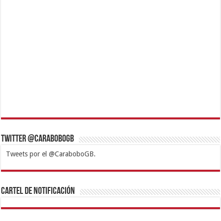
Twitter @CaraboboGB
Tweets por el @CaraboboGB.
1xbet
https://mvbcasino.com/
Betturkey
Betist
Kralbet
Supertotobet
Tipobet
Matadorbet
Mariobet
Cartel de Notificación