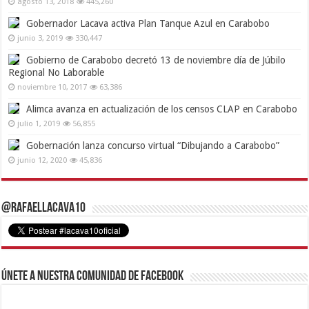
agosto 13, 2018
445,260
Gobernador Lacava activa Plan Tanque Azul en Carabobo
junio 3, 2019
330,447
Gobierno de Carabobo decretó 13 de noviembre día de Júbilo
Regional No Laborable
noviembre 10, 2017
63,386
Alimca avanza en actualización de los censos CLAP en Carabobo
julio 1, 2019
56,855
Gobernación lanza concurso virtual “Dibujando a Carabobo”
junio 12, 2020
45,836
@RafaelLacava10
Únete a nuestra comunidad de Facebook