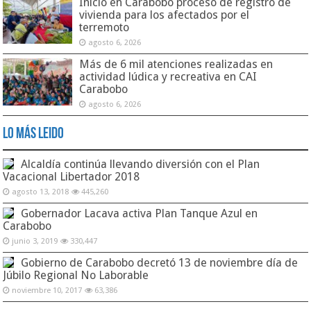
Inició en Carabobo proceso de registro de
vivienda para los afectados por el
terremoto
agosto 6, 2026
Más de 6 mil atenciones realizadas en
actividad lúdica y recreativa en CAI
Carabobo
agosto 6, 2026
Lo Más Leido
Alcaldía continúa llevando diversión con el Plan
Vacacional Libertador 2018
agosto 13, 2018
445,260
Gobernador Lacava activa Plan Tanque Azul en
Carabobo
junio 3, 2019
330,447
Gobierno de Carabobo decretó 13 de noviembre día de
Júbilo Regional No Laborable
noviembre 10, 2017
63,386