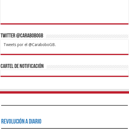
Twitter @CaraboboGB
Tweets por el @CaraboboGB.
1xbet
https://mvbcasino.com/
Betturkey
Betist
Kralbet
Supertotobet
Tipobet
Matadorbet
Mariobet
Cartel de Notificación
Revolución a Diario