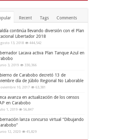
opular
Recent
Tags
Comments
aldía continúa llevando diversión con el Plan
cacional Libertador 2018
gosto 13, 2018
444,542
bernador Lacava activa Plan Tanque Azul en
rabobo
unio 3, 2019
330,366
bierno de Carabobo decretó 13 de
viembre día de Júbilo Regional No Laborable
oviembre 10, 2017
63,381
mca avanza en actualización de los censos
AP en Carabobo
ulio 1, 2019
56,847
bernación lanza concurso virtual “Dibujando
Carabobo”
unio 12, 2020
45,829