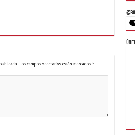
@Ra
Únet
publicada.
Los campos necesarios están marcados
*