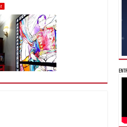
st
Entr