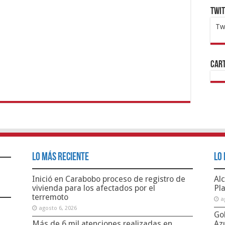
Twi
Tw
1x
ht
Cart
Lo Más Reciente
Lo 
Inició en Carabobo proceso de registro de
Alc
vivienda para los afectados por el
Pl
terremoto
a
agosto 6, 2026
Go
Más de 6 mil atenciones realizadas en
Az