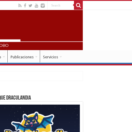
o
Publicaciones
Servicios
que Draculandia