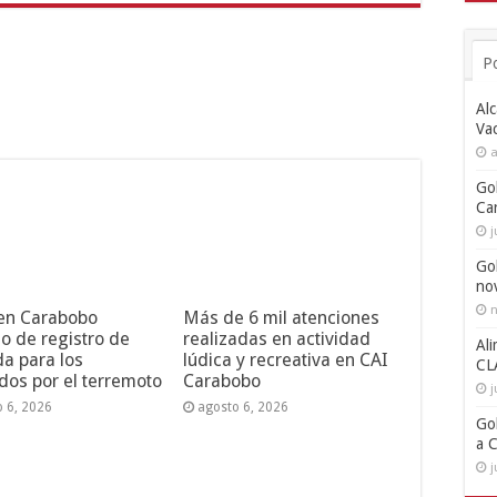
P
Alc
Va
a
Go
Ca
j
Go
no
n
 en Carabobo
Más de 6 mil atenciones
o de registro de
realizadas en actividad
Ali
da para los
lúdica y recreativa en CAI
CL
dos por el terremoto
Carabobo
j
o 6, 2026
agosto 6, 2026
Go
a 
j