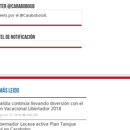
tter @CaraboboGB
eets por el @CaraboboGB.
bet
tps://mvbcasino.com/
Betturkey
Betist
Kralbet
Supertotobet
Tipobet
Matadorbet
Mariobet
Bahis
el de Notificación
Más Leido
aldía continúa llevando diversión con el
an Vacacional Libertador 2018
gosto 13, 2018
444,542
bernador Lacava activa Plan Tanque
ul en Carabobo