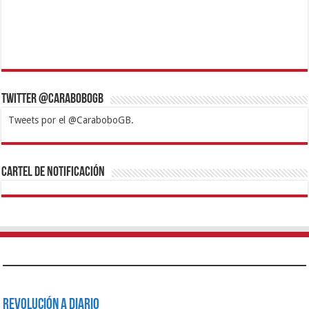
Twitter @CaraboboGB
Tweets por el @CaraboboGB.
1xbet
https://mvbcasino.com/
Betturkey
Betist
Kralbet
Supertotobet
Tipobet
Matadorbet
Mariobet
Cartel de Notificación
Revolución a Diario