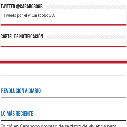
Twitter @CaraboboGB
Tweets por el @CaraboboGB.
1xbet
https://mvbcasino.com/
Betturkey
Betist
Kralbet
Supertotobet
Tipobet
Matadorbet
Mariobet
Cartel de Notificación
Revolución a Diario
Lo Más Reciente
Inició en Carabobo proceso de registro de vivienda para