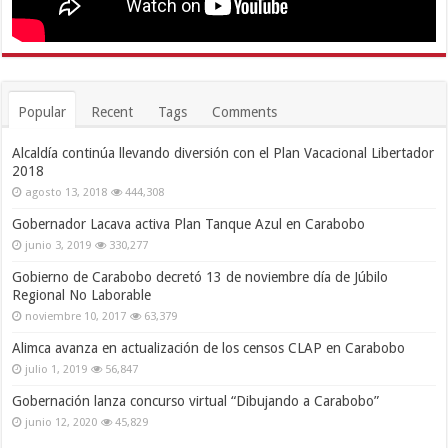
Popular
Recent
Tags
Comments
Alcaldía continúa llevando diversión con el Plan Vacacional Libertador
2018
agosto 13, 2018
444,308
Gobernador Lacava activa Plan Tanque Azul en Carabobo
junio 3, 2019
330,277
Gobierno de Carabobo decretó 13 de noviembre día de Júbilo
Regional No Laborable
noviembre 10, 2017
63,379
Alimca avanza en actualización de los censos CLAP en Carabobo
julio 1, 2019
56,847
Gobernación lanza concurso virtual “Dibujando a Carabobo”
junio 12, 2020
45,829