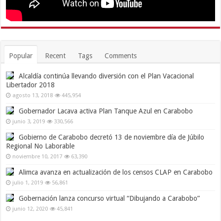
Popular
Recent
Tags
Comments
Alcaldía continúa llevando diversión con el Plan Vacacional
Libertador 2018
agosto 13, 2018
445,954
Gobernador Lacava activa Plan Tanque Azul en Carabobo
junio 3, 2019
330,566
Gobierno de Carabobo decretó 13 de noviembre día de Júbilo
Regional No Laborable
noviembre 10, 2017
63,390
Alimca avanza en actualización de los censos CLAP en Carabobo
julio 1, 2019
56,861
Gobernación lanza concurso virtual “Dibujando a Carabobo”
junio 12, 2020
45,841