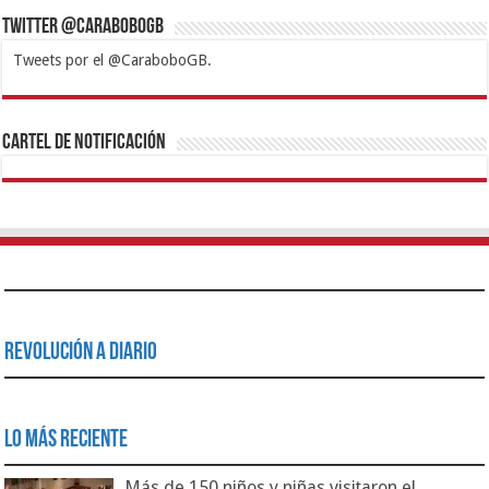
Twitter @CaraboboGB
Tweets por el @CaraboboGB.
1xbet
https://mvbcasino.com/
Betturkey
Betist
Kralbet
Supertotobet
Tipobet
Matadorbet
Mariobet
Cartel de Notificación
Revolución a Diario
Lo Más Reciente
Más de 150 niños y niñas visitaron el