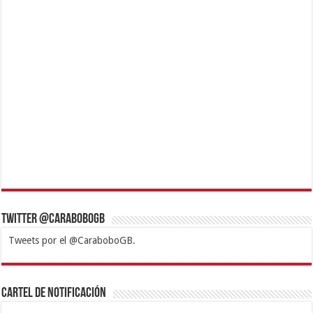
Twitter @CaraboboGB
Tweets por el @CaraboboGB.
1xbet
https://mvbcasino.com/
Betturkey
Betist
Kralbet
Supertotobet
Tipobet
Matadorbet
Mariobet
Cartel de Notificación