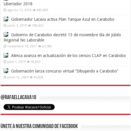
Libertador 2018
agosto 13, 2018
445,083
Gobernador Lacava activa Plan Tanque Azul en Carabobo
junio 3, 2019
330,425
Gobierno de Carabobo decretó 13 de noviembre día de Júbilo
Regional No Laborable
noviembre 10, 2017
63,385
Alimca avanza en actualización de los censos CLAP en Carabobo
julio 1, 2019
56,853
Gobernación lanza concurso virtual “Dibujando a Carabobo”
junio 12, 2020
45,836
@RafaelLacava10
Únete a nuestra comunidad de Facebook