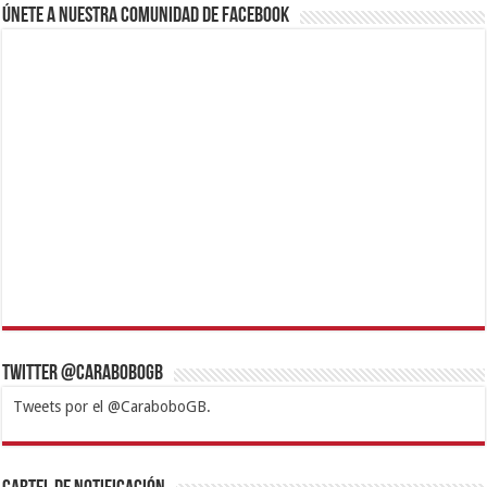
Únete a nuestra comunidad de Facebook
Twitter @CaraboboGB
Tweets por el @CaraboboGB.
1xbet
https://mvbcasino.com/
Betturkey
Betist
Kralbet
Supertotobet
Tipobet
Matadorbet
Mariobet