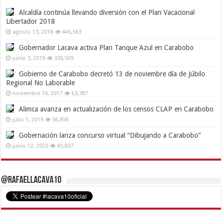
Alcaldía continúa llevando diversión con el Plan Vacacional
Libertador 2018
agosto 13, 2018
445,563
Gobernador Lacava activa Plan Tanque Azul en Carabobo
junio 3, 2019
330,509
Gobierno de Carabobo decretó 13 de noviembre día de Júbilo
Regional No Laborable
noviembre 10, 2017
63,387
Alimca avanza en actualización de los censos CLAP en Carabobo
julio 1, 2019
56,856
Gobernación lanza concurso virtual “Dibujando a Carabobo”
junio 12, 2020
45,837
@RafaelLacava10