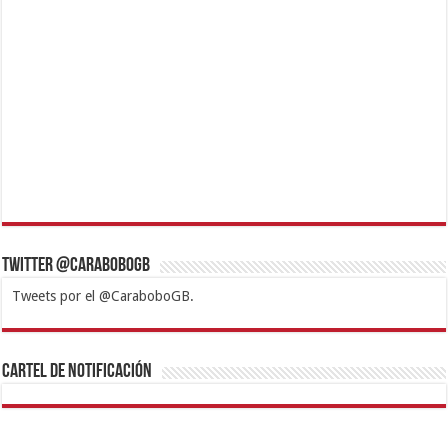
Twitter @CaraboboGB
Tweets por el @CaraboboGB.
1xbet
https://mvbcasino.com/
Betturkey
Betist
Kralbet
Supertotobet
Tipobet
Matadorbet
Mariobet
Cartel de Notificación