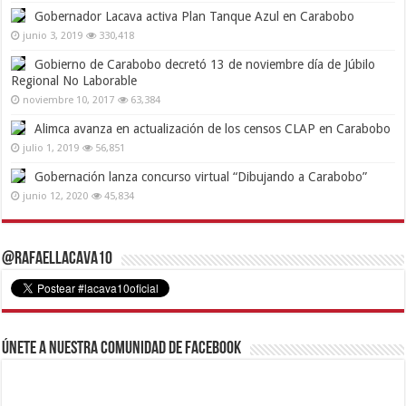
Gobernador Lacava activa Plan Tanque Azul en Carabobo
junio 3, 2019
330,418
Gobierno de Carabobo decretó 13 de noviembre día de Júbilo
Regional No Laborable
noviembre 10, 2017
63,384
Alimca avanza en actualización de los censos CLAP en Carabobo
julio 1, 2019
56,851
Gobernación lanza concurso virtual “Dibujando a Carabobo”
junio 12, 2020
45,834
@RafaelLacava10
Únete a nuestra comunidad de Facebook