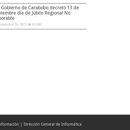
Gobierno de Carabobo decretó 13 de
viembre día de Júbilo Regional No
borable
oviembre 10, 2017
63,390
formación | Dirección General de Informática