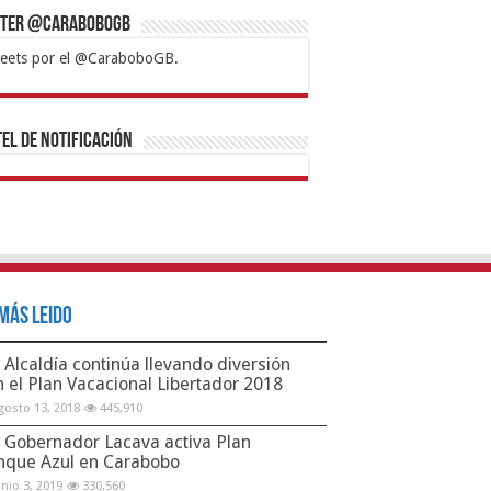
tter @CaraboboGB
eets por el @CaraboboGB.
bet
tps://mvbcasino.com/
Betturkey
Betist
Kralbet
Supertotobet
Tipobet
Matadorbet
Mariobet
Bahis
el de Notificación
Más Leido
Alcaldía continúa llevando diversión
n el Plan Vacacional Libertador 2018
gosto 13, 2018
445,910
Gobernador Lacava activa Plan
nque Azul en Carabobo
unio 3, 2019
330,560