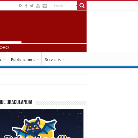
o
Publicaciones
Servicios
que Draculandia