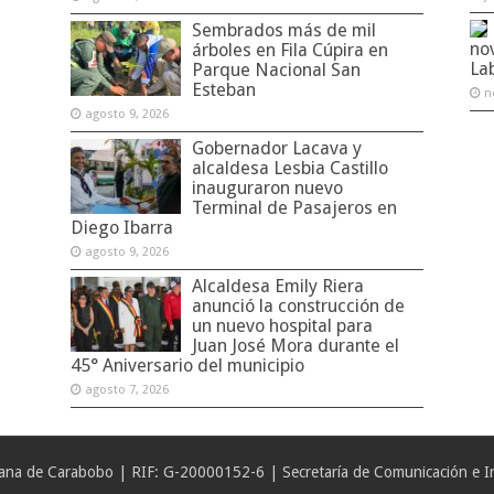
Sembrados más de mil
no
árboles en Fila Cúpira en
La
Parque Nacional San
Esteban
n
agosto 9, 2026
Gobernador Lacava y
alcaldesa Lesbia Castillo
inauguraron nuevo
Terminal de Pasajeros en
Diego Ibarra
agosto 9, 2026
Alcaldesa Emily Riera
anunció la construcción de
un nuevo hospital para
Juan José Mora durante el
45° Aniversario del municipio
agosto 7, 2026
iana de Carabobo | RIF: G-20000152-6 | Secretaría de Comunicación e In