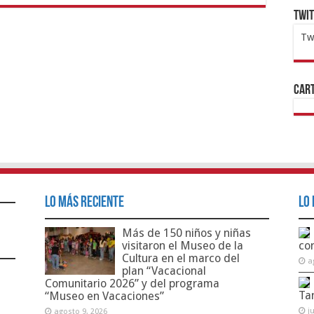
Twi
Tw
1x
ht
Cart
Lo Más Reciente
Lo 
Más de 150 niños y niñas
visitaron el Museo de la
co
Cultura en el marco del
a
plan “Vacacional
Comunitario 2026” y del programa
Ta
“Museo en Vacaciones”
j
agosto 9, 2026