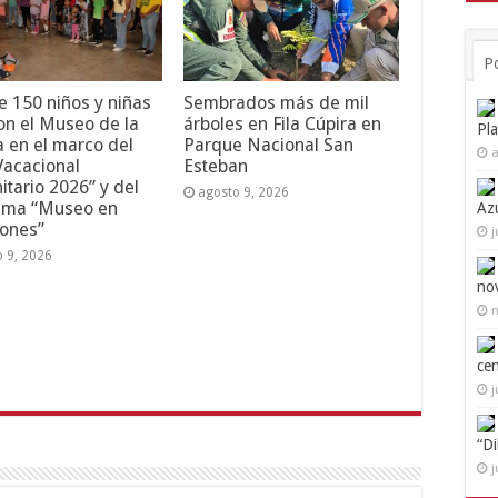
P
 150 niños y niñas
Sembrados más de mil
ron el Museo de la
árboles en Fila Cúpira en
Pl
a en el marco del
Parque Nacional San
a
Vacacional
Esteban
tario 2026” y del
agosto 9, 2026
ama “Museo en
Az
ones”
j
o 9, 2026
no
n
ce
j
“D
j