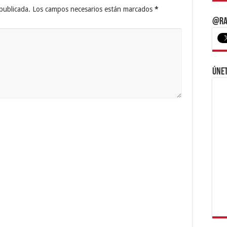
publicada.
Los campos necesarios están marcados
*
@Ra
Únet