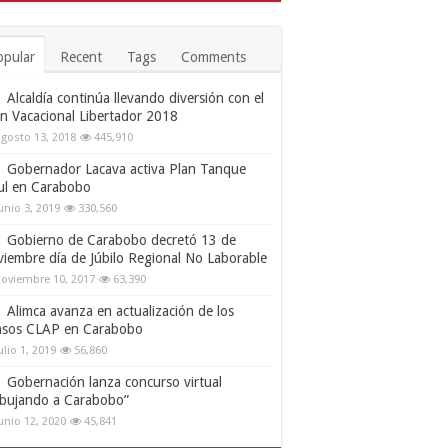
opular
Recent
Tags
Comments
Alcaldía continúa llevando diversión con el
an Vacacional Libertador 2018
gosto 13, 2018
445,910
Gobernador Lacava activa Plan Tanque
ul en Carabobo
unio 3, 2019
330,560
Gobierno de Carabobo decretó 13 de
viembre día de Júbilo Regional No Laborable
oviembre 10, 2017
63,390
Alimca avanza en actualización de los
nsos CLAP en Carabobo
ulio 1, 2019
56,860
Gobernación lanza concurso virtual
ibujando a Carabobo”
unio 12, 2020
45,841