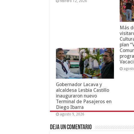
febrero 12, 2026
Más de
visita
Cultur
plan “
Comuni
progr
Vacaci
agost
Gobernador Lacava y
alcaldesa Lesbia Castillo
inauguraron nuevo
Terminal de Pasajeros en
Diego Ibarra
agosto 9, 2026
Deja un comentario