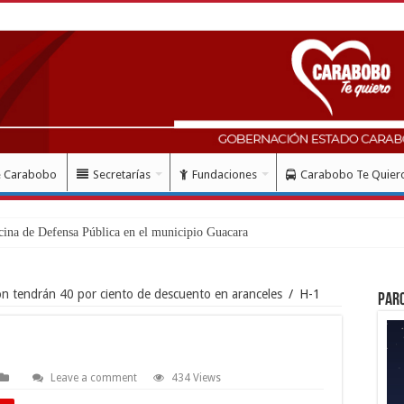
e Carabobo
Secretarías
Fundaciones
Carabobo Te Quier
ón tendrán 40 por ciento de descuento en aranceles
/
H-1
Par
Leave a comment
434 Views