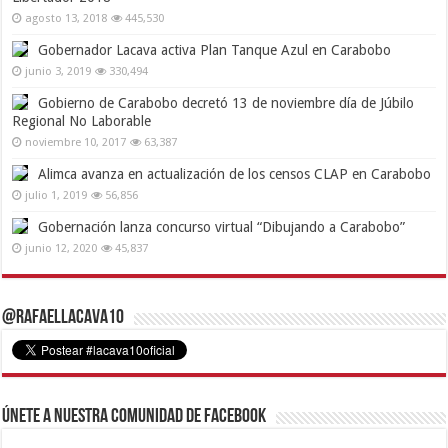
agosto 13, 2018
445,530
Gobernador Lacava activa Plan Tanque Azul en Carabobo
junio 3, 2019
330,494
Gobierno de Carabobo decretó 13 de noviembre día de Júbilo
Regional No Laborable
noviembre 10, 2017
63,387
Alimca avanza en actualización de los censos CLAP en Carabobo
julio 1, 2019
56,856
Gobernación lanza concurso virtual “Dibujando a Carabobo”
junio 12, 2020
45,837
@RafaelLacava10
Únete a nuestra comunidad de Facebook