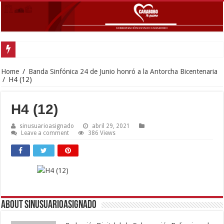
Gobernador La
Home
/
Banda Sinfónica 24 de Junio honró a la Antorcha Bicentenaria
/
H4 (12)
H4 (12)
sinusuarioasignado
abril 29, 2021
Leave a comment
386 Views
About sinusuarioasignado