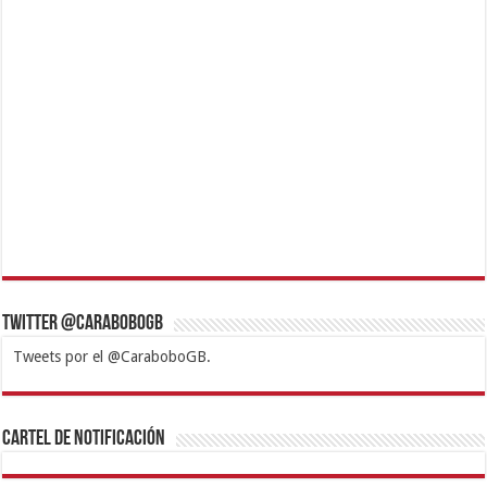
Twitter @CaraboboGB
Tweets por el @CaraboboGB.
1xbet
https://mvbcasino.com/
Betturkey
Betist
Kralbet
Supertotobet
Tipobet
Matadorbet
Mariobet
Cartel de Notificación