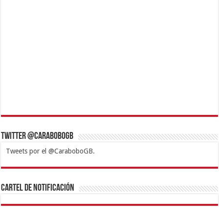
Twitter @CaraboboGB
Tweets por el @CaraboboGB.
1xbet
https://mvbcasino.com/
Betturkey
Betist
Kralbet
Supertotobet
Tipobet
Matadorbet
Mariobet
Cartel de Notificación