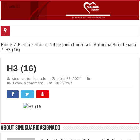
Gobernador Lacava y alcaldesa
Home
/
Banda Sinfónica 24 de Junio honró a la Antorcha Bicentenaria
/
H3 (16)
H3 (16)
sinusuarioasignado
abril 29, 2021
Leave a comment
389 Views
About sinusuarioasignado