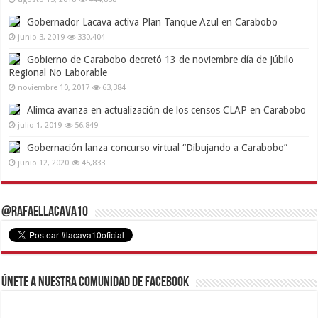
Gobernador Lacava activa Plan Tanque Azul en Carabobo
junio 3, 2019
330,404
Gobierno de Carabobo decretó 13 de noviembre día de Júbilo
Regional No Laborable
noviembre 10, 2017
63,384
Alimca avanza en actualización de los censos CLAP en Carabobo
julio 1, 2019
56,849
Gobernación lanza concurso virtual “Dibujando a Carabobo”
junio 12, 2020
45,833
@RafaelLacava10
Únete a nuestra comunidad de Facebook