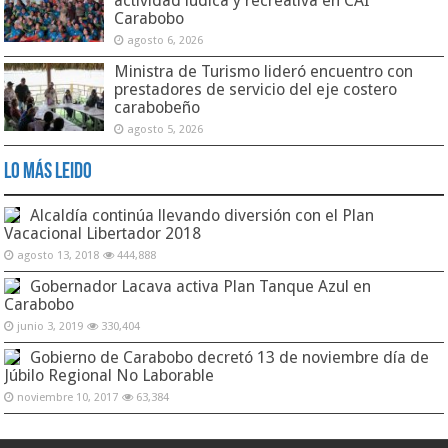
actividad lúdica y recreativa en CAI
Carabobo
agosto 6, 2026
Ministra de Turismo lideró encuentro con
prestadores de servicio del eje costero
carabobeño
agosto 5, 2026
Lo Más Leido
Alcaldía continúa llevando diversión con el Plan
Vacacional Libertador 2018
agosto 13, 2018
444,888
Gobernador Lacava activa Plan Tanque Azul en
Carabobo
junio 3, 2019
330,404
Gobierno de Carabobo decretó 13 de noviembre día de
Júbilo Regional No Laborable
noviembre 10, 2017
63,384