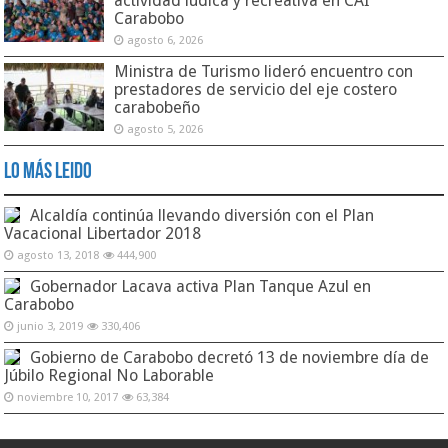
actividad lúdica y recreativa en CAI
Carabobo
agosto 6, 2026
Ministra de Turismo lideró encuentro con
prestadores de servicio del eje costero
carabobeño
agosto 5, 2026
Lo Más Leido
Alcaldía continúa llevando diversión con el Plan
Vacacional Libertador 2018
agosto 13, 2018
444,900
Gobernador Lacava activa Plan Tanque Azul en
Carabobo
junio 3, 2019
330,406
Gobierno de Carabobo decretó 13 de noviembre día de
Júbilo Regional No Laborable
noviembre 10, 2017
63,384