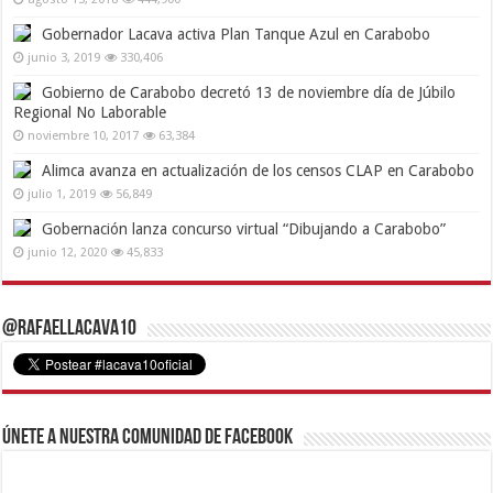
Gobernador Lacava activa Plan Tanque Azul en Carabobo
junio 3, 2019
330,406
Gobierno de Carabobo decretó 13 de noviembre día de Júbilo
Regional No Laborable
noviembre 10, 2017
63,384
Alimca avanza en actualización de los censos CLAP en Carabobo
julio 1, 2019
56,849
Gobernación lanza concurso virtual “Dibujando a Carabobo”
junio 12, 2020
45,833
@RafaelLacava10
Únete a nuestra comunidad de Facebook