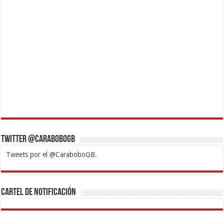
Twitter @CaraboboGB
Tweets por el @CaraboboGB.
1xbet
https://mvbcasino.com/
Betturkey
Betist
Kralbet
Supertotobet
Tipobet
Matadorbet
Mariobet
Cartel de Notificación