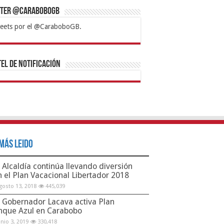
tter @CaraboboGB
eets por el @CaraboboGB.
bet
tps://mvbcasino.com/
Betturkey
Betist
Kralbet
Supertotobet
Tipobet
Matadorbet
Mariobet
Bahis
el de Notificación
Más Leido
Alcaldía continúa llevando diversión
n el Plan Vacacional Libertador 2018
gosto 13, 2018
445,039
Gobernador Lacava activa Plan
nque Azul en Carabobo
unio 3, 2019
330,418