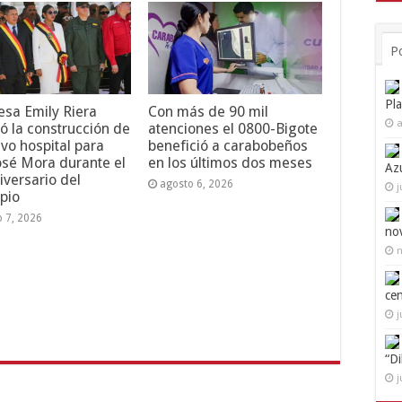
P
Pl
esa Emily Riera
Con más de 90 mil
a
ó la construcción de
atenciones el 0800-Bigote
vo hospital para
benefició a carabobeños
osé Mora durante el
en los últimos dos meses
Az
iversario del
agosto 6, 2026
j
pio
o 7, 2026
no
n
ce
j
“D
j