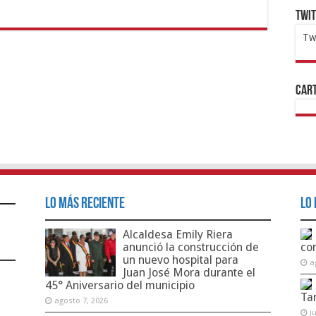
Twi
Tw
1x
ht
Cart
Lo Más Reciente
Lo 
Alcaldesa Emily Riera
anunció la construcción de
co
un nuevo hospital para
a
Juan José Mora durante el
45° Aniversario del municipio
Ta
agosto 7, 2026
j