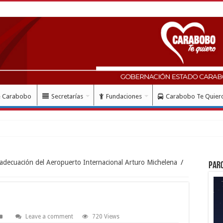
e Carabobo
Secretarías
Fundaciones
Carabobo Te Quier
lud c
 adecuación del Aeropuerto Internacional Arturo Michelena
/
Par
Leave a comment
720 Views