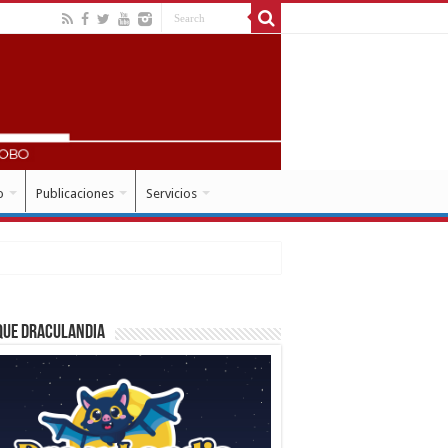
o
Publicaciones
Servicios
que Draculandia