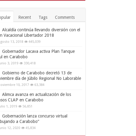
opular
Recent
Tags
Comments
Alcaldía continúa llevando diversión con el
an Vacacional Libertador 2018
gosto 13, 2018
445,039
Gobernador Lacava activa Plan Tanque
ul en Carabobo
unio 3, 2019
330,418
Gobierno de Carabobo decretó 13 de
viembre día de Júbilo Regional No Laborable
oviembre 10, 2017
63,384
Alimca avanza en actualización de los
nsos CLAP en Carabobo
ulio 1, 2019
56,851
Gobernación lanza concurso virtual
ibujando a Carabobo”
unio 12, 2020
45,834